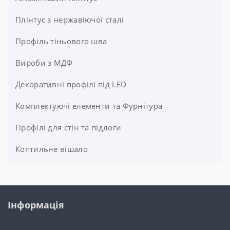
Плінтус з нержавіючої сталі
Накладний алюмінієвий плінтус
Вбудований алюмінієвий плінтус
Профіль тіньового шва
Алюмінієвий плінтус з LED-підсвіткою
Вироби з МДФ
Білий алюмінієвий плінтус
Декоративні профілі під LED
Чорний алюмінієвий плінтус
Комплектуючі елементи та Фурнітура
Італійський плінтус. ТОТАЛЬНИЙ РОЗПРОДАЖ!
Профілі для стін та підлоги
Фурнітура
Лінзи
Коптильне вішало
Кріплення
Інформація