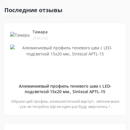
Последние отзывы
Тамара
29.08.2025
Алюминиевый профиль теневого шва c LED-
подсветкой 15х20 мм., Sintezal APTL-15
Обрали цей профіль, мінімалістичний відступ , світіння вниз
- усе, як потрібно Ще не один раз буду звертатись ! ..