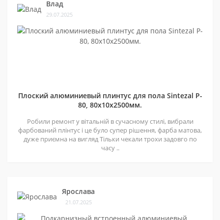
Влад
29.07.2025
Плоский алюминиевый плинтус для пола Sintezal P-
80, 80х10х2500мм.
Робили ремонт у вітальній в сучасному стилі, вибрали
фарбований плінтус і це було супер рішення, фарба матова,
дуже приємна на вигляд Тільки чекали трохи задовго по
часу ..
Ярослава
21.07.2025