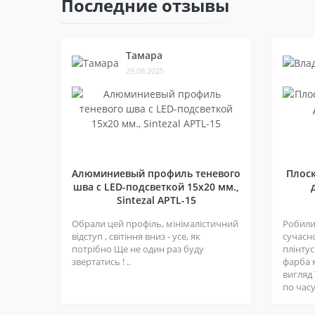
Последние отзывы
Тамара
29.08.2025
Алюминиевый профиль теневого
Плос
шва c LED-подсветкой 15х20 мм.,
Sintezal APTL-15
Обрали цей профіль, мінімалістичний
Робили 
відступ , світіння вниз - усе, як
сучасн
потрібно Ще не один раз буду
плінтус
звертатись ! ..
фарба 
вигляд
по часу 