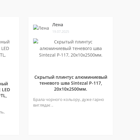
Лена
19.07.2025
Скрытый плинтус алюминиевый
теневого шва Sintezal P-117,
ный
20х10х2500мм.
 LED
TL,
Брала чорного кольору, дуже гарно
виглядає ..
ль,