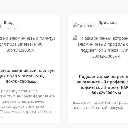
Влад
Ярослава
29.07.2025
21.07.2025
кий алюминиевый плинтус
для пола Sintezal P-80,
Подкарнизный встроен
80х10х2500мм.
алюминиевый профиль с
подсветкой Sintezal KAP
ремонт у вітальній в
80х42x3000мм.
ому стилі, вибрали фарбований
 і це було супер рішення,
Брала цей підкарнизний профі
матова, дуже приємна на
просто прекрасний , дякую!..
 Тільки чекали трохи задовго
..