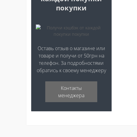
покупки
Оставь отзыв о магазине или
товаре и получи от 50грн на
телефон. За подробностями
обратись к своему менеджеру
Контакты
менеджера