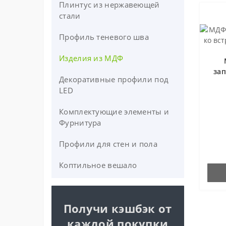
Плинтус из нержавеющей
Накладной алюминиевый
плинтус
стали
Встроенный алюминиевый
Профиль теневого шва
плинтус
Изделия из МДФ
Алюминиевый плинтус с LED-
за
подсветкой
Декоративные профили под
LED
Белый алюминиевый плинтус
Комплектующие элементы и
Черный алюминиевый
Фурнитура
плинтус
Профили для стен и пола
Фурнитура
Итальянский плинтус.
РАСПРОДАЖА!
Линзы
Коптильное вешало
Крепление
Получи кэшбэк от
каждой покупки