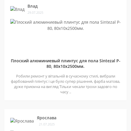
Влад
29.07.2025
Плоский алюминиевый плинтус для пола Sintezal P-
80, 80х10х2500мм.
Робили ремонт у вітальній в сучасному стилі, вибрали
фарбований плінтус і це було супер рішення, фарба матова,
дуже приємна на вигляд Тільки чекали трохи задовго по
часу ..
Ярослава
21.07.2025