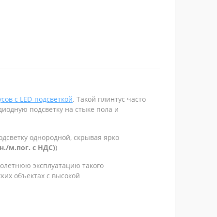
сов с LED-подсветкой
. Такой плинтус часто
иодную подсветку на стыке пола и
одсветку однородной, скрывая ярко
н./м.пог. с НДС)
)
голетнюю эксплуатацию такого
ких объектах с высокой