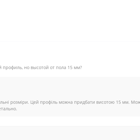
й профиль, но высотой от пола 15 мм?
уальні розміри. Цей профіль можна придбати висотою 15 мм. М
етально.