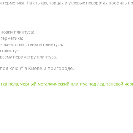
и герметика. На стыках, торцах и угловых поворотах профиль п
ановки плинтуса;
 герметика;
ываем стык стены и плинтуса;
 плинтус;
всему периметру плинтуса.
од ключ” в Киеве и пригороде.
тка пола
,
черный металлический плинтус под лед
,
теневой чер