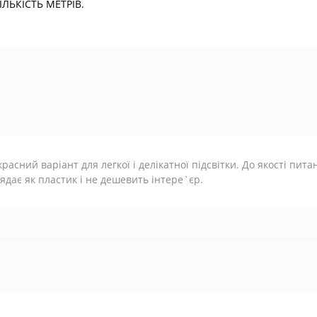
ЬКІСТЬ МЕТРІВ.
расний варіант для легкої і делікатної підсвітки. До якості пит
ядає як пластик і не дешевить інтере`єр.