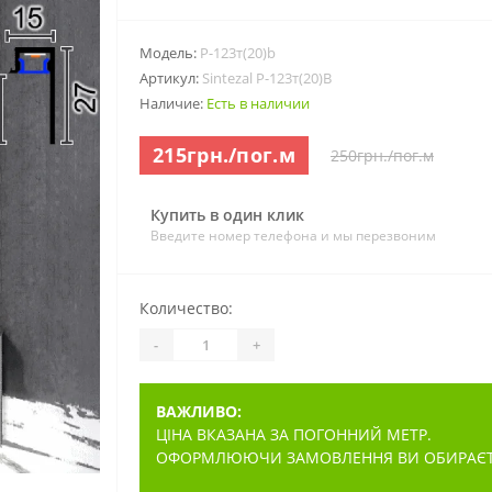
Модель:
P-123т(20)b
Артикул:
Sintezal P-123т(20)В
Наличие:
Есть в наличии
215грн./пог.м
250грн./пог.м
Купить в один клик
Введите номер телефона и мы перезвоним
Количество:
-
+
ВАЖЛИВО:
ЦІНА ВКАЗАНА ЗА ПОГОННИЙ МЕТР.
ОФОРМЛЮЮЧИ ЗАМОВЛЕННЯ ВИ ОБИРАЄТЕ 