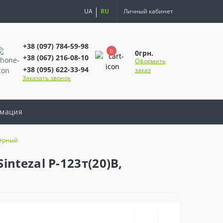
UA
RU
Личный кабинет
+38 (097) 784-59-98
0
0грн.
+38 (067) 216-08-10
Оформить
+38 (095) 622-33-94
заказ
Заказать звонок
мация
Чёрный
tezal P-123т(20)B,