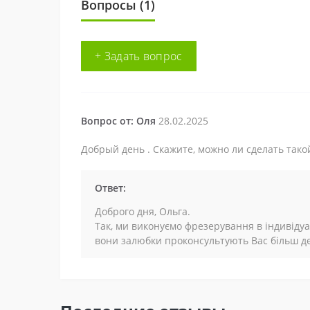
Вопросы
(1)
+ Задать вопрос
Вопрос от: Оля
28.02.2025
Добрый день . Скажите, можно ли сделать тако
Ответ:
Доброго дня, Ольга.
Так, ми виконуємо фрезерування в індивід
вони залюбки проконсультують Вас більш д