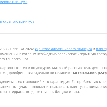
иевого плинтуса
я скрытого плинтуса
20)B – новинка 2024г
скрытого алюминиевого плинтуса
и
плинту
омещений, в которых необходимо реализовать скрытную светод
го теневого шва.
окартонных стен и штукатурки. Матовый рассеиватель делает п
нте. (приобретается отдельно по желанию
+60 грн./м.пог. (65гр
юдением всех технологий, что гарантирует беспроблемную мно
олнечным лучам позволяет использовать плинтус на коммерчес
зон (террасы, входные группы, беседки и т.п.).