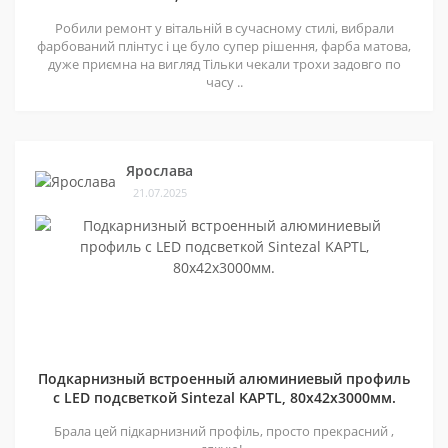
Робили ремонт у вітальній в сучасному стилі, вибрали
фарбований плінтус і це було супер рішення, фарба матова,
дуже приємна на вигляд Тільки чекали трохи задовго по
часу ..
Ярослава
21.07.2025
Подкарнизный встроенный алюминиевый профиль
с LED подсветкой Sintezal KAPTL, 80х42x3000мм.
Брала цей підкарнизний профіль, просто прекрасний ,