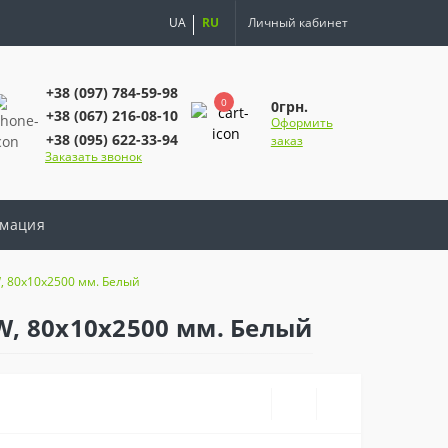
UA
RU
Личный кабинет
+38 (097) 784-59-98
0
0грн.
+38 (067) 216-08-10
Оформить
+38 (095) 622-33-94
заказ
Заказать звонок
мация
, 80х10х2500 мм. Белый
W, 80х10х2500 мм. Белый