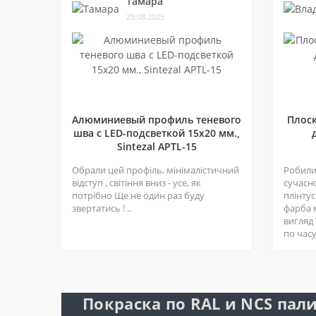
Тамара
29.08.2025
Алюминиевый профиль теневого
Плос
шва c LED-подсветкой 15х20 мм.,
Sintezal APTL-15
Обрали цей профіль, мінімалістичний
Робили 
відступ , світіння вниз - усе, як
сучасн
потрібно Ще не один раз буду
плінтус
звертатись ! ..
фарба 
вигляд
по часу 
Покраска по RAL и NCS пали