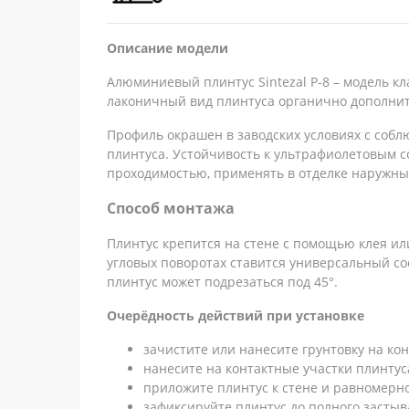
Описание модели
Алюминиевый плинтус Sintezal P-8 – модель 
лаконичный вид плинтуса органично дополни
Профиль окрашен в заводских условиях с собл
плинтуса.
Устойчивость к ультрафиолетовым с
проходимостью, применять в отделке наружных 
Способ монтажа
Плинтус крепится на стене с помощью клея ил
угловых поворотах ставится универсальный со
плинтус может подрезаться под 45°.
Очерёдность действий при установке
зачистите или нанесите грунтовку на ко
нанесите на контактные участки плинтус
приложите плинтус к стене и равномерно
зафиксируйте плинтус до полного засты