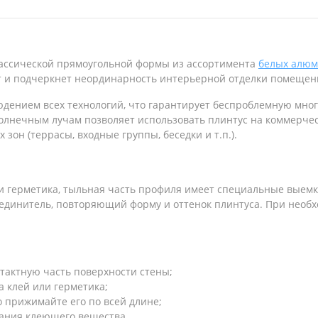
классической прямоугольной формы из ассортимента
белых алюм
т и подчеркнет неординарность интерьерной отделки помещен
юдением всех технологий, что гарантирует беспроблемную мно
олнечным лучам позволяет использовать плинтус на коммерчес
зон (террасы, входные группы, беседки и т.п.).
и герметика, тыльная часть профиля имеет специальные выемки
единитель, повторяющий форму и оттенок плинтуса. При необхо
нтактную часть поверхности стены;
а клей или герметика;
 прижимайте его по всей длине;
вания клеющего вещества.