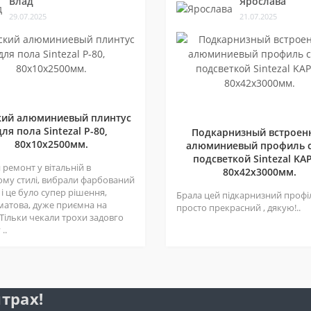
Влад
Ярослава
29.07.2025
21.07.2025
кий алюминиевый плинтус
для пола Sintezal P-80,
Подкарнизный встроен
80х10х2500мм.
алюминиевый профиль с
подсветкой Sintezal KAP
ремонт у вітальній в
80х42x3000мм.
ому стилі, вибрали фарбований
 і це було супер рішення,
Брала цей підкарнизний профі
матова, дуже приємна на
просто прекрасний , дякую!..
 Тільки чекали трохи задовго
..
трах!