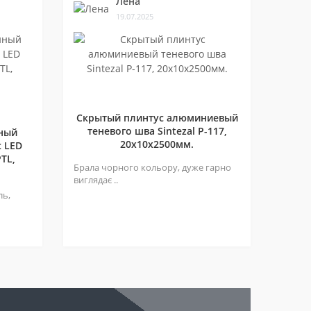
Лена
19.07.2025
Скрытый плинтус алюминиевый
теневого шва Sintezal P-117,
ный
20х10х2500мм.
 LED
TL,
Брала чорного кольору, дуже гарно
виглядає ..
ль,