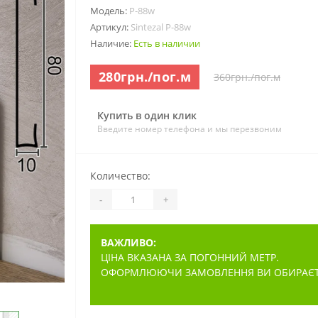
Модель:
P-88w
Артикул:
Sintezal P-88w
Наличие:
Есть в наличии
280грн./пог.м
360грн./пог.м
Купить в один клик
Введите номер телефона и мы перезвоним
Количество:
-
+
ВАЖЛИВО:
ЦІНА ВКАЗАНА ЗА ПОГОННИЙ МЕТР.
ОФОРМЛЮЮЧИ ЗАМОВЛЕННЯ ВИ ОБИРАЄТЕ 