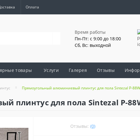
Доставка
Оплата
Время работы
Пн-Пт: с 9:00 до 18:00
Сб, Вс: выходной
ярные товары
Услуги
Галерея
Отзывы
Инфор
интус
Прямоугольный алюминиевый плинтус для пола Sintezal P-88W
 плинтус для пола Sintezal P-88
Отзывы:
(0)