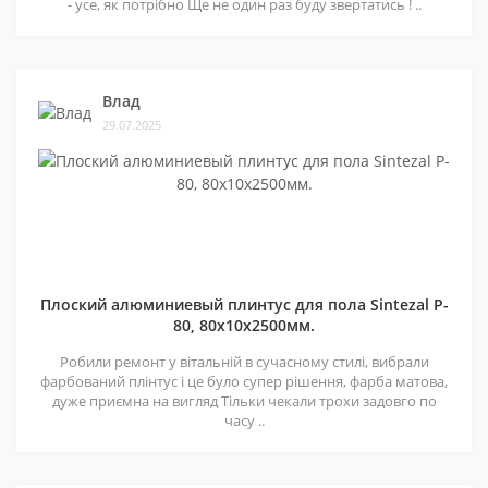
- усе, як потрібно Ще не один раз буду звертатись ! ..
Влад
29.07.2025
Плоский алюминиевый плинтус для пола Sintezal P-
80, 80х10х2500мм.
Робили ремонт у вітальній в сучасному стилі, вибрали
фарбований плінтус і це було супер рішення, фарба матова,
дуже приємна на вигляд Тільки чекали трохи задовго по
часу ..