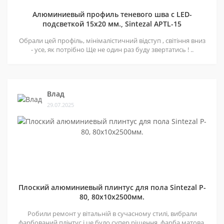
Алюминиевый профиль теневого шва c LED-
подсветкой 15х20 мм., Sintezal APTL-15
Обрали цей профіль, мінімалістичний відступ , світіння вниз
- усе, як потрібно Ще не один раз буду звертатись ! ..
Влад
29.07.2025
Плоский алюминиевый плинтус для пола Sintezal P-
80, 80х10х2500мм.
Робили ремонт у вітальній в сучасному стилі, вибрали
фарбований плінтус і це було супер рішення, фарба матова,