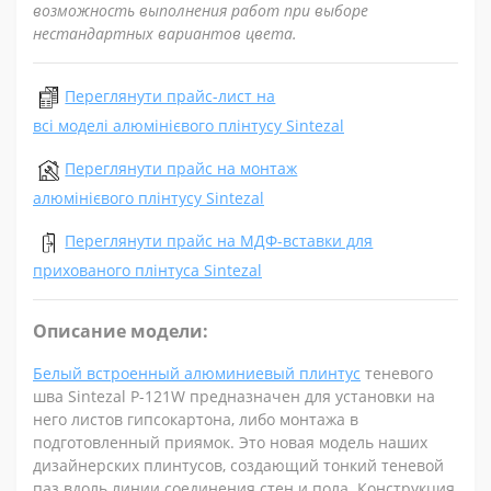
возможность выполнения работ при выборе
нестандартных вариантов цвета.
Переглянути прайс-лист на
всі моделі алюмінієвого плінтусу Sintezal
Переглянути прайс на монтаж
алюмінієвого плінтусу Sintezal
Переглянути прайс на МДФ-вставки для
прихованого плінтуса Sintezal
Описание модели:
Белый встроенный алюминиевый плинтус
теневого
шва Sintezal P-121W предназначен для установки на
него листов гипсокартона, либо монтажа в
подготовленный приямок. Это новая модель наших
дизайнерских плинтусов, создающий тонкий теневой
паз вдоль линии соединения стен и пола. Конструкция