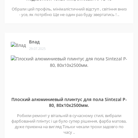
Обрали цей профіль, мінімалістичний відступ , світіння вниз
- усе, як потрібно Ще не один раз буду звертатись ! ..
Влад
29.07.2025
Плоский алюминиевый плинтус для пола Sintezal P-
80, 80х10х2500мм.
Робили ремонт у вітальній в сучасному стилі, вибрали
фарбований плінтус і це було супер рішення, фарба матова,
дуже приємна на вигляд Тільки чекали трохи задовго по
часу ..