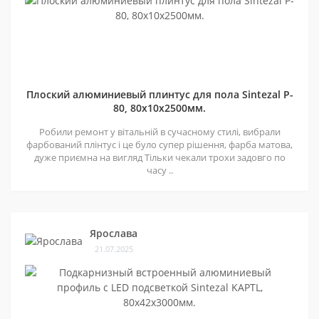
Плоский алюминиевый плинтус для пола Sintezal P-
80, 80х10х2500мм.
Робили ремонт у вітальній в сучасному стилі, вибрали
фарбований плінтус і це було супер рішення, фарба матова,
дуже приємна на вигляд Тільки чекали трохи задовго по
часу ..
Ярослава
21.07.2025