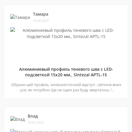
Тамара
29.08.2025
Алюминиевый профиль теневого шва c LED-
подсветкой 15х20 мм., Sintezal APTL-15
Обрали цей профіль, мінімалістичний відступ , світіння вниз
- усе, як потрібно Ще не один раз буду звертатись ! ..
Влад
29.07.2025