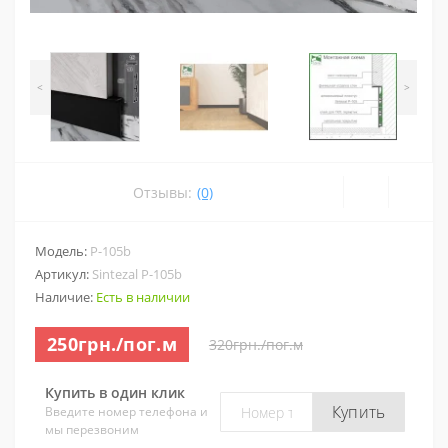
<
>
Отзывы:
(0)
Модель:
P-105b
Артикул:
Sintezal P-105b
Наличие:
Есть в наличии
250грн./пог.м
320грн./пог.м
Купить в один клик
Купить
Введите номер телефона и
мы перезвоним