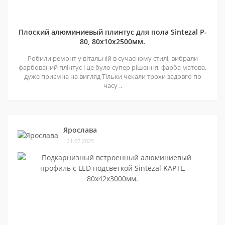
Плоский алюминиевый плинтус для пола Sintezal P-
80, 80х10х2500мм.
Робили ремонт у вітальній в сучасному стилі, вибрали
фарбований плінтус і це було супер рішення, фарба матова,
дуже приємна на вигляд Тільки чекали трохи задовго по
часу ..
Ярослава
21.07.2025