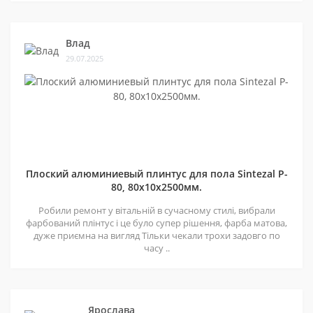
Влад
29.07.2025
Плоский алюминиевый плинтус для пола Sintezal P-
80, 80х10х2500мм.
Робили ремонт у вітальній в сучасному стилі, вибрали
фарбований плінтус і це було супер рішення, фарба матова,
дуже приємна на вигляд Тільки чекали трохи задовго по
часу ..
Ярослава