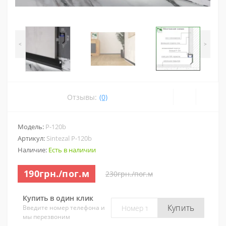
<
>
Отзывы:
(0)
Модель:
P-120b
Артикул:
Sintezal P-120b
Наличие:
Есть в наличии
190грн./пог.м
230грн./пог.м
Купить в один клик
Купить
Введите номер телефона и
мы перезвоним