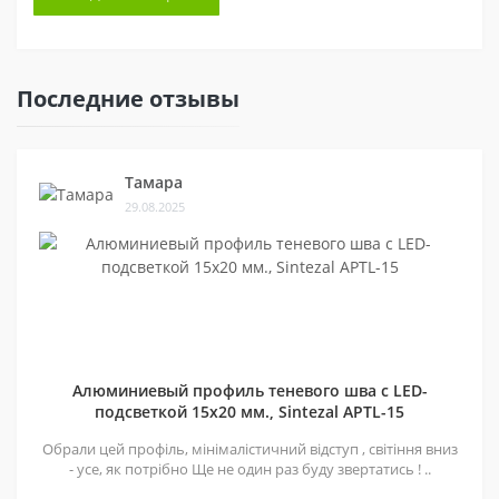
Последние отзывы
Тамара
29.08.2025
Алюминиевый профиль теневого шва c LED-
подсветкой 15х20 мм., Sintezal APTL-15
Обрали цей профіль, мінімалістичний відступ , світіння вниз
- усе, як потрібно Ще не один раз буду звертатись ! ..