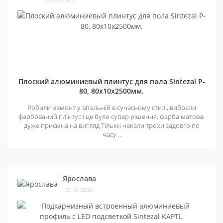
Плоский алюминиевый плинтус для пола Sintezal P-
80, 80х10х2500мм.
Робили ремонт у вітальній в сучасному стилі, вибрали
фарбований плінтус і це було супер рішення, фарба матова,
дуже приємна на вигляд Тільки чекали трохи задовго по
часу ..
Ярослава
21.07.2025