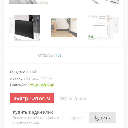
<
>
Отзывы:
(0)
Модель:
P-114b
Артикул:
Sintezal P-114b
Наличие:
Есть в наличии
360грн./пог.м
450грн./пог.м
Купить в один клик
Купить
Введите номер телефона и
мы перезвоним