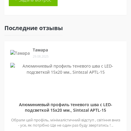
Последние отзывы
Тамара
29.08.2025
Алюминиевый профиль теневого шва c LED-
подсветкой 15х20 мм., Sintezal APTL-15
Обрали цей профіль, мінімалістичний відступ , світіння вниз
- усе, як потрібно Ще не один раз буду звертатись ! ..