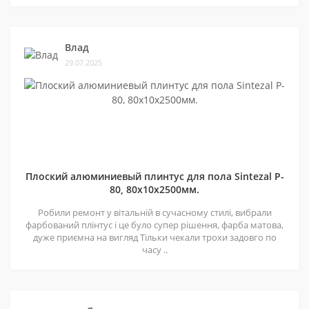
Влад
29.07.2025
Плоский алюминиевый плинтус для пола Sintezal P-
80, 80х10х2500мм.
Робили ремонт у вітальній в сучасному стилі, вибрали
фарбований плінтус і це було супер рішення, фарба матова,
дуже приємна на вигляд Тільки чекали трохи задовго по
часу ..