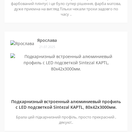
фарбований плінтус і це було супер рішення, фарба матова,
дуже приємна на вигляд Тільки чекали трохи задовго по
часу ..
Ярослава
21.07.2025
Подкарнизный встроенный алюминиевый профиль
с LED подсветкой Sintezal KAPTL, 80х42x3000мм.
Брала цей підкарнизний профіль, просто прекрасний ,
дякую!..