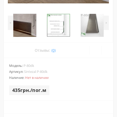
<
>
Отзывы:
(0)
Модель:
P-80dk
Артикул:
Sintezal P-80dk
Наличие:
Нет в наличии
435грн./пог.м