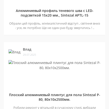
Алюминиевый профиль теневого шва c LED-
подсветкой 15х20 мм., Sintezal APTL-15
Обрали цей профіль, мінімалістичний відступ , світіння вниз
- усе, як потрібно Ще не один раз буду звертатись ! ..
Влад
29.07.2025
Плоский алюминиевый плинтус для пола Sintezal P-
80, 80х10х2500мм.
Робили ремонт у вітальній в сучасному стилі, вибрали