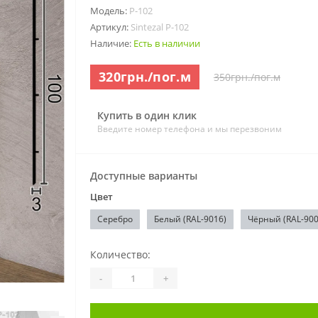
Модель:
P-102
Артикул:
Sintezal P-102
Наличие:
Есть в наличии
320грн./пог.м
350грн./пог.м
Купить в один клик
Введите номер телефона и мы перезвоним
Доступные варианты
Цвет
Серебро
Белый (RAL-9016)
Чёрный (RAL-900
Количество:
-
+