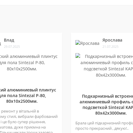
Влад
Ярослава
29.07.2025
21.07.2025
кий алюминиевый плинтус
для пола Sintezal P-80,
Подкарнизный встроен
80х10х2500мм.
алюминиевый профиль с
подсветкой Sintezal KAP
ремонт у вітальній в
80х42x3000мм.
ому стилі, вибрали фарбований
 і це було супер рішення,
Брала цей підкарнизний профі
матова, дуже приємна на
просто прекрасний , дякую!..
 Тільки чекали трохи задовго