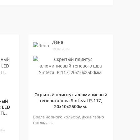
Лена
19.07.2025
Скрытый плинтус алюминиевый
теневого шва Sintezal P-117,
ный
20х10х2500мм.
 LED
TL,
Брала чорного кольору, дуже гарно
виглядає ..
ль,