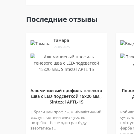
Последние отзывы
Тамара
29.08.2025
Алюминиевый профиль теневого
Плос
шва c LED-подсветкой 15х20 мм.,
Sintezal APTL-15
Обрали цей профіль, мінімалістичний
Робили 
відступ , світіння вниз - усе, як
сучасн
потрібно Ще не один раз буду
плінтус
звертатись ! ..
фарба 
вигляд