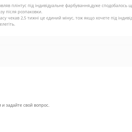
вляв плінтус під індивідуальне фарбування,дуже сподобалось щ
зу після розпаковки.
асу чекав 2,5 тижні це єдиний мінус, тож якщо хочете під індиві
елегіть.
 и задайте свой вопрос.