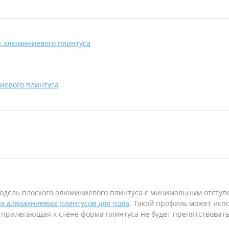
и алюминиевого плинтуса
иевого плинтуса
модель плоского алюминиевого плинтуса с минимальным отступом
х алюминиевых плинтусов для пола
. Такой профиль может исп
 прилегающая к стене форма плинтуса не будет препятствова