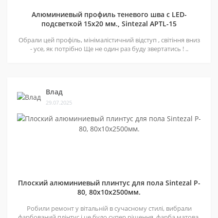
Алюминиевый профиль теневого шва c LED-
подсветкой 15х20 мм., Sintezal APTL-15
Обрали цей профіль, мінімалістичний відступ , світіння вниз
- усе, як потрібно Ще не один раз буду звертатись ! ..
Влад
29.07.2025
Плоский алюминиевый плинтус для пола Sintezal P-
80, 80х10х2500мм.
Робили ремонт у вітальній в сучасному стилі, вибрали
фарбований плінтус і це було супер рішення, фарба матова,