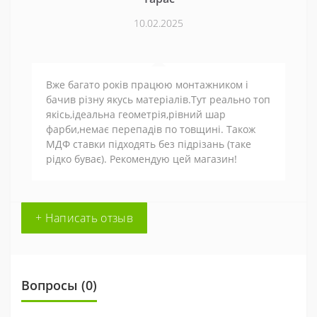
10.02.2025
Вже багато років працюю монтажником і
бачив різну якусь матеріалів.Тут реально топ
якісь,ідеальна геометрія,рівний шар
фарби,немає перепадів по товщині. Також
МДФ ставки підходять без підрізань (таке
рідко буває). Рекомендую цей магазин!
+ Написать отзыв
Вопросы
(0)