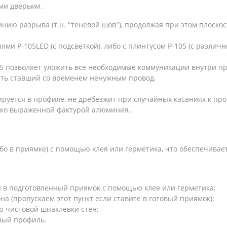
ми дверьми.
ию разрыва (т.н. "теневой шов"), продолжая при этом плоскос
ми P-105LED (с подсветкой), либо с плинтусом Р-105 (с разли
55 позволяет уложить все необходимые коммуникации внутри п
рать ставший со временем ненужным провод.
руется в профиле, не дребезжит при случайных касаниях к пр
ётко выраженной фактурой алюминия.
ибо в приямке) с помощью клея или герметика, что обеспечив
и в подготовленный приямок с помощью клея или герметика;
а (пропускаем этот пункт если ставите в готовый приямок);
ю чистовой шпаклевки стен;
вый профиль.