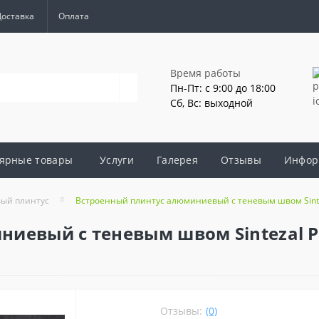
Доставка
Оплата
Время работы
Пн-Пт: с 9:00 до 18:00
Сб, Вс: выходной
ярные товары
Услуги
Галерея
Отзывы
Инфор
ый плинтус
Встроенный плинтус алюминиевый с теневым швом Sinte
иевый с теневым швом Sintezal Р-
Отзывы:
(0)