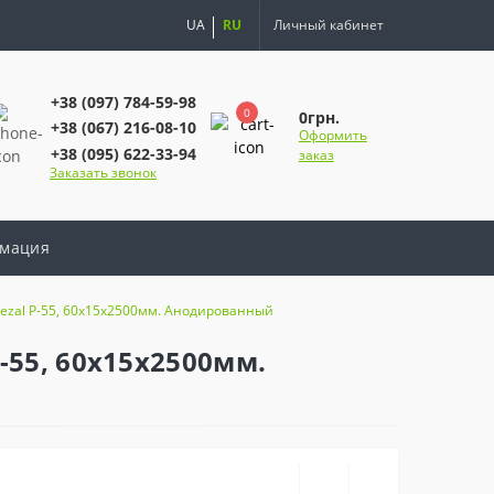
UA
RU
Личный кабинет
+38 (097) 784-59-98
0
0грн.
+38 (067) 216-08-10
Оформить
+38 (095) 622-33-94
заказ
Заказать звонок
мация
zal Р-55, 60х15х2500мм. Анодированный
55, 60х15х2500мм.