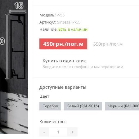
Модель:
P-55
Артикул:
Sintezal P-55
Наличие:
Есть в наличии
450грн./пог.м
550грн./пог.м
Купить в один клик
Введите номер телефона и мы перезвоним
Доступные варианты
Цвет
Серебро
Белый (RAL-9016)
Чёрный (RAL-900
Количество:
-
+