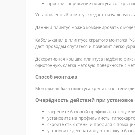
простое сопряжение плинтуса со скрыты
Установленный плинтус создает визуальную лин
Данный плинтус можно комбинировать с моделя
Кабель-канал в плинтусе скрытого монтажа Р-
даст проводам спутаться и позволит легко уб
Декоративная крышка плинтуса надёжно фикси
однотонную, слегка матовую поверхность с ч
Способ монтажа
Монтажная база плинтуса крепится к стене (л
Очерёдность действий при установке
закрепите базовый профиль на стену ил
установите на профиль листы гипсокартон
скройте стык стены и профиля с помощь
установите декоративную крышку в базо