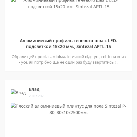
Алюминиевый профиль теневого шва c LED-
подсветкой 15х20 мм., Sintezal APTL-15
Обрали цей профіль, мінімалістичний відступ , світіння вниз
- усе, як потрібно Ще не один раз буду звертатись ! ..
Влад
29.07.2025