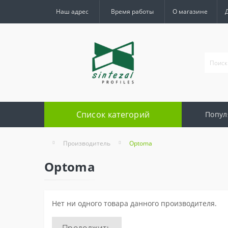
Наш адрес
Время работы
О магазине
Список категорий
Попул
Производитель
Optoma
Optoma
Нет ни одного товара данного производителя.