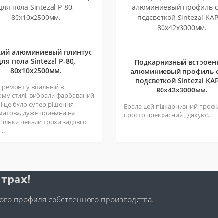
кий алюминиевый плинтус
для пола Sintezal P-80,
Подкарнизный встроен
80х10х2500мм.
алюминиевый профиль с
подсветкой Sintezal KAP
ремонт у вітальній в
80х42x3000мм.
ому стилі, вибрали фарбований
 і це було супер рішення,
Брала цей підкарнизний профі
матова, дуже приємна на
просто прекрасний , дякую!..
 Тільки чекали трохи задовго
..
трах!
го профиля собственного производства.