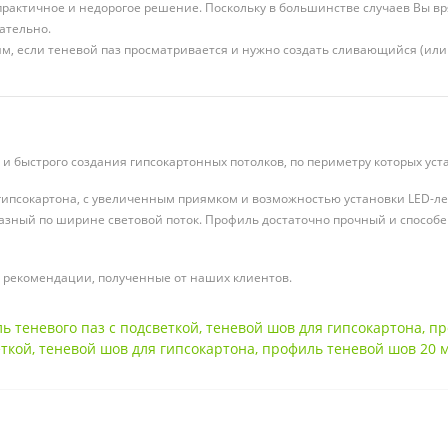
актичное и недорогое решение. Поскольку в большинстве случаев Вы вря
ательно.
 если теневой паз просматривается и нужно создать сливающийся (или к
и быстрого создания гипсокартонных потолков, по периметру которых уст
я гипсокартона, с увеличенным приямком и возможностью установки LED-л
азный по ширине световой поток. Профиль достаточно прочный и способе
 рекомендации, полученные от наших клиентов.
ь теневого паз с подсветкой
,
теневой шов для гипсокартона
,
пр
еткой
,
теневой шов для гипсокартона
,
профиль теневой шов 20 