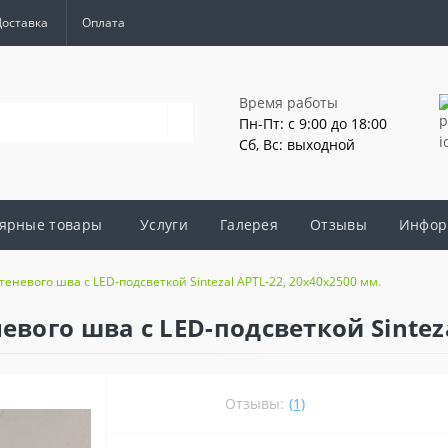
Доставка
Оплата
Время работы
Пн-Пт: с 9:00 до 18:00
Сб, Вс: выходной
ярные товары
Услуги
Галерея
Отзывы
Инфор
невого шва c LED-подсветкой Sintezal APTL-22, 20х40х2500 мм.
ого шва c LED-подсветкой Sintezal
Отзывы:
(1)