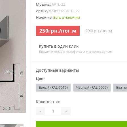
Модель:
APTL-22
Артикул:
Sintezal APTL-22
Наличие:
Есть в наличии
250грн./пог.м
290грн./пог.м
Купить в один клик
Введите номер телефона и мы перезвоним
Доступные варианты
Цвет
Белый (RAL-9016)
Чёрный (RAL-9005)
Без п
Количество:
-
+