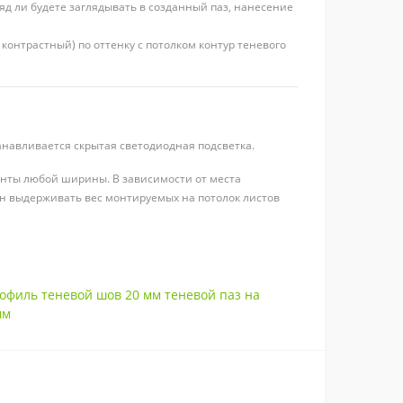
д ли будете заглядывать в созданный паз, нанесение
онтрастный) по оттенку с потолком контур теневого
анавливается скрытая светодиодная подсветка.
енты любой ширины. В зависимости от места
н выдерживать вес монтируемых на потолок листов
офиль теневой шов 20 мм теневой паз на
мм