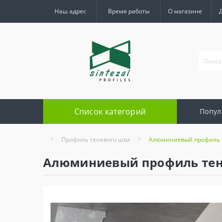
Наш адрес
Время работы
О магазине
Список категорий
Попул
Профиль теневого шва
Алюминиевый профиль те
Алюминиевый профиль тенев