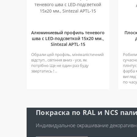
Алюминиевый профиль теневого
Плос
шва c LED-подсветкой 15х20 мм.,
Sintezal APTL-15
Обрали цей профіль, мінімалістичний
Робили 
відступ , світіння вниз - усе, як
сучасн
потрібно Ще не один раз буду
плінтус
звертатись ! ..
фарба 
вигляд
по часу 
Покраска по RAL и NCS пали
Индивидуальное окрашивание декоративно