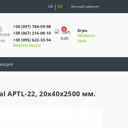
UA
RU
Личный кабинет
+38 (097) 784-59-98
0
0грн.
+38 (067) 216-08-10
Оформить
+38 (095) 622-33-94
заказ
Заказать звонок
мация
 APTL-22, 20х40х2500 мм.