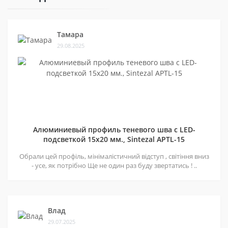
Тамара
29.08.2025
Алюминиевый профиль теневого шва c LED-
подсветкой 15х20 мм., Sintezal APTL-15
Обрали цей профіль, мінімалістичний відступ , світіння вниз
- усе, як потрібно Ще не один раз буду звертатись ! ..
Влад
29.07.2025