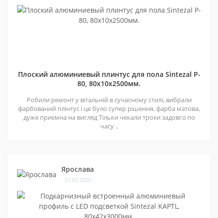
Плоский алюминиевый плинтус для пола Sintezal P-
80, 80х10х2500мм.
Робили ремонт у вітальній в сучасному стилі, вибрали
фарбований плінтус і це було супер рішення, фарба матова,
дуже приємна на вигляд Тільки чекали трохи задовго по
часу ..
Ярослава
21.07.2025