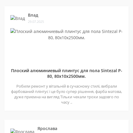
Влад
29.07.2025
Плоский алюминиевый плинтус для пола Sintezal P-
80, 80х10х2500мм.
Робили ремонт у вітальній в сучасному стилі, вибрали
фарбований плінтус і це було супер рішення, фарба матова,
дуже приємна на вигляд Тільки чекали трохи задовго по
часу ..
Ярослава