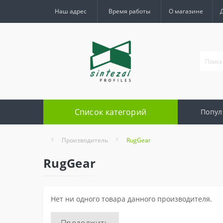
Наш адрес
Время работы
О магазине
Список категорий
Попул
Производитель
RugGear
RugGear
Нет ни одного товара данного производителя.