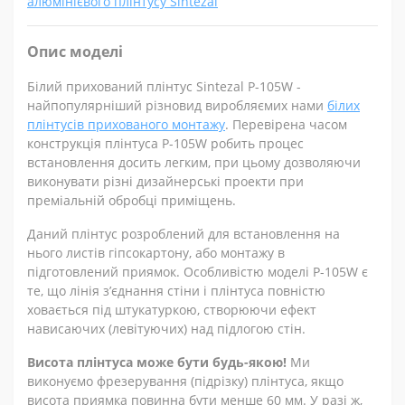
алюмінієвого плінтусу Sintezal
Опис моделі
Білий прихований плінтус Sintezal P-105W -
найпопулярніший різновид виробляємих нами
білих
плінтусів прихованого монтажу
. Перевірена часом
конструкція плінтуса P-105W робить процес
встановлення досить легким, при цьому дозволяючи
виконувати різні дизайнерські проекти при
преміальній обробці приміщень.
Даний плінтус розроблений для встановлення на
нього листів гіпсокартону, або монтажу в
підготовлений приямок. Особливістю моделі P-105W є
те, що лінія з’єднання стіни і плінтуса повністю
ховається під штукатуркою, створюючи ефект
нависаючих (левітуючих) над підлогою стін.
Висота плінтуса може бути будь-якою!
Ми
виконуємо фрезерування (підрізку) плінтуса, якщо
висота приямка повинна бути менше 60 мм. У разі ж,