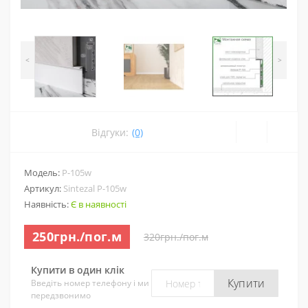
<
>
Відгуки:
(0)
Модель:
P-105w
Артикул:
Sintezal P-105w
Наявність:
Є в наявності
250грн./пог.м
320грн./пог.м
Купити в один клік
Купити
Введіть номер телефону і ми
передзвонимо