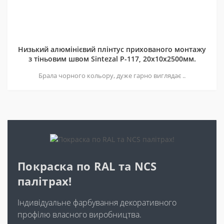
Низький алюмінієвий плінтус прихованого монтажу
з тіньовим швом Sintezal P-117, 20х10х2500мм.
Брала чорного кольору, дуже гарно виглядає ..
Покраска по RAL та NCS
палітрах!
Індивідуальне фарбування декоративного
профілю власного виробництва.