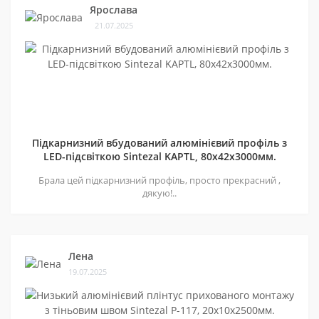
Ярослава
21.07.2025
Підкарнизний вбудований алюмінієвий профіль з
LED-підсвіткою Sintezal KAPTL, 80х42x3000мм.
Брала цей підкарнизний профіль, просто прекрасний ,
дякую!..
Лена
19.07.2025