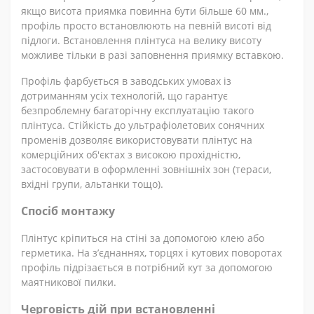
якщо висота приямка повинна бути більше 60 мм.,
профіль просто встановлюють на певній висоті від
підлоги. Встановлення плінтуса на велику висоту
можливе тільки в разі заповнення приямку вставкою.
Профіль фарбується в заводських умовах із
дотриманням усіх технологій, що гарантує
безпроблемну багаторічну експлуатацію такого
плінтуса. Стійкість до ультрафіолетових сонячних
променів дозволяє використовувати плінтус на
комерційних об'єктах з високою прохідністю,
застосовувати в оформленні зовнішніх зон (тераси,
вхідні групи, альтанки тощо).
Спосіб монтажу
Плінтус кріпиться на стіні за допомогою клею або
герметика. На з’єднаннях, торцях і кутових поворотах
профіль підрізається в потрібний кут за допомогою
маятникової пилки.
Черговість дій при встановленні