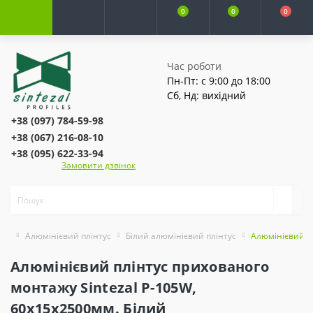
0
0
0
Час роботи
Пн-Пт: с 9:00 до 18:00
Сб, Нд: вихідний
+38 (097) 784-59-98
+38 (067) 216-08-10
+38 (095) 622-33-94
Замовити дзвінок
Алюмінієвий плінтус
Білий алюмінієвий плінтус
Алюмінієвий пл
Алюмінієвий плінтус прихованого
монтажу Sintezal Р-105W,
60х15х2500мм. Білий