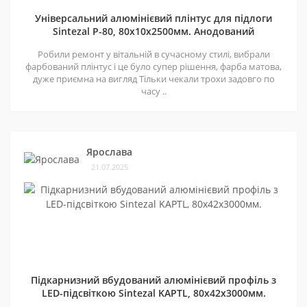
Універсальний алюмінієвий плінтус для підлоги
Sintezal P-80, 80х10х2500мм. Анодований
Робили ремонт у вітальній в сучасному стилі, вибрали
фарбований плінтус і це було супер рішення, фарба матова,
дуже приємна на вигляд Тільки чекали трохи задовго по
часу ..
Ярослава
21.07.2025
Підкарнизний вбудований алюмінієвий профіль з
LED-підсвіткою Sintezal KAPTL, 80х42x3000мм.