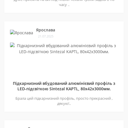
часу ..
Ярослава
21.07.2025
Підкарнизний вбудований алюмінієвий профіль з
LED-підсвіткою Sintezal KAPTL, 80х42x3000мм.
Брала цей підкарнизний профіль, просто прекрасний ,
дякую!..