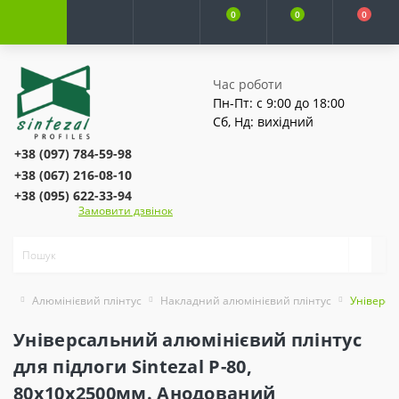
0
0
0
Час роботи
Пн-Пт: с 9:00 до 18:00
Сб, Нд: вихідний
+38 (097) 784-59-98
+38 (067) 216-08-10
+38 (095) 622-33-94
Замовити дзвінок
Алюмінієвий плінтус
Накладний алюмінієвий плінтус
Універса
Універсальний алюмінієвий плінтус
для підлоги Sintezal P-80,
80х10х2500мм. Анодований