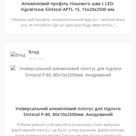
Алюмінієвий профіль тіньового шва c LED-
підсвіткою Sintezal APTL-15, 15х20х2500 мм.
Обрали цей профіль, мінімалістичний відступ , світіння вниз
- усе, як потрібно Ще не один раз буду звертатись ! ..
Влад
29.07.2025
Універсальний алюмінієвий плінтус для підлоги
Sintezal P-80, 80х10х2500мм. Анодований
Робили ремонт у вітальній в сучасному стилі, вибрали
фарбований плінтус і це було супер рішення, фарба матова,
дуже приємна на вигляд Тільки чекали трохи задовго по