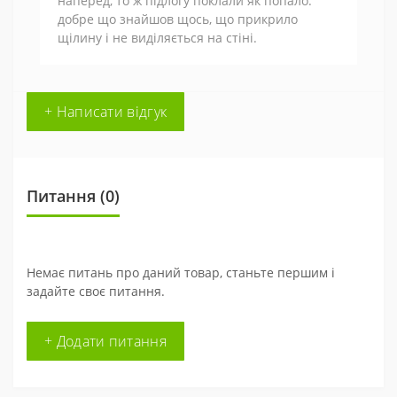
наперед, то ж підлогу поклали як попало.
добре що знайшов щось, що прикрило
щілину і не виділяється на стіні.
+ Написати відгук
Питання
(0)
Немає питань про даний товар, станьте першим і
задайте своє питання.
+ Додати питання