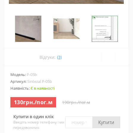
Відгуки:
(3)
Модель:
P-05b
Артикул:
Sintezal P-05b
Наявність:
Є в наявності
130грн./пог.м
190грн./пог.м
Купити в один клік
Купити
Введіть номер телефону і ми
передзвонимо