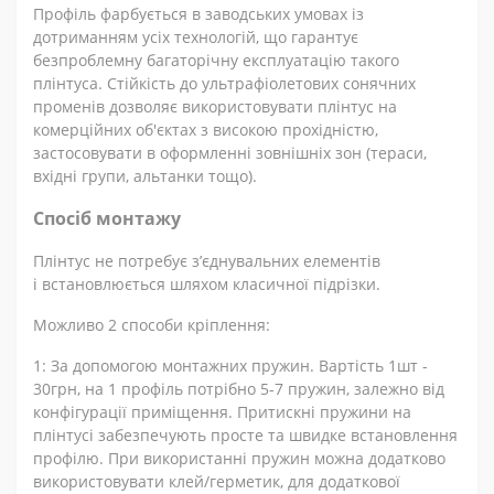
Профіль фарбується в заводських умовах із
дотриманням усіх технологій, що гарантує
безпроблемну багаторічну експлуатацію такого
плінтуса. Стійкість до ультрафіолетових сонячних
променів дозволяє використовувати плінтус на
комерційних об'єктах з високою прохідністю,
застосовувати в оформленні зовнішніх зон (тераси,
вхідні групи, альтанки тощо).
Спосіб монтажу
Плінтус не потребує з’єднувальних елементів
і встановлюється шляхом класичної підрізки.
Можливо 2 способи кріплення:
1: За допомогою монтажних пружин. Вартість 1шт -
30грн, на 1 профіль потрібно 5-7 пружин, залежно від
конфігурації приміщення. Притискні пружини на
плінтусі забезпечують просте та швидке встановлення
профілю. При використанні пружин можна додатково
використовувати клей/герметик, для додаткової