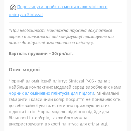
Переглянути прайс на монтаж алюмінієвого
плінтуса Sintezal
*При необхідності монтажна пружина докупається
окремо в залежності від конфігурації приміщення та
вимог до міцності змонтованого плінтусу.
Вартість пружини – 30грн/шт.
Опис моделі
Чорний алюмінієвий плінтус Sintezal P-05 - одна з
найбільш компактних моделей серед вироблених нами
чорних алюмінієвих плінтусів для підлоги
. Мінімальні
габарити і класичний колір покриття не приваблюють
до себе зайвої уваги, естетично приховуючи стик
підлоги і стін. Чорна модель відмінно підійде для
більшості інтер'єрів, також його можна
використовувати в якості плінтуса для стільниці.