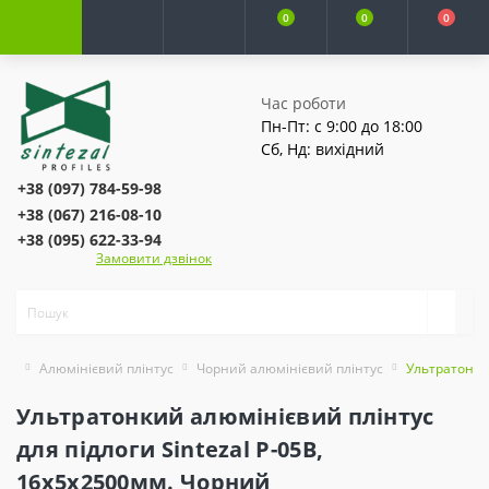
0
0
0
Час роботи
Пн-Пт: с 9:00 до 18:00
Сб, Нд: вихідний
+38 (097) 784-59-98
+38 (067) 216-08-10
+38 (095) 622-33-94
Замовити дзвінок
Алюмінієвий плінтус
Чорний алюмінієвий плінтус
Ультратонкий
Ультратонкий алюмінієвий плінтус
для підлоги Sintezal P-05B,
16х5х2500мм. Чорний