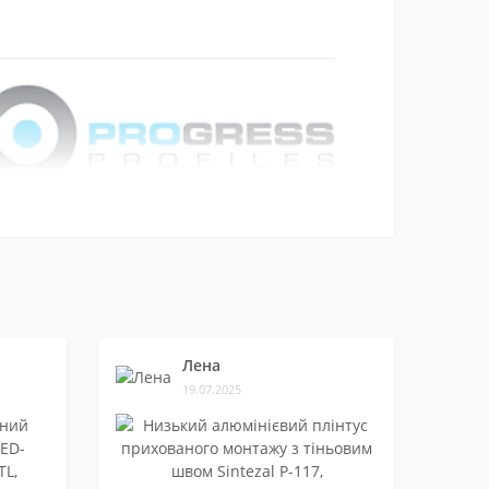
Profilpas та Progress Profiles.
них ітер'єрах.
Лена
19.07.2025