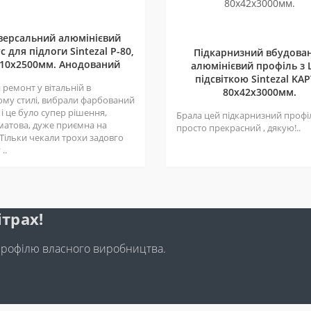
версальний алюмінієвий
с для підлоги Sintezal P-80,
Підкарнизний вбудова
10х2500мм. Анодований
алюмінієвий профіль з 
підсвіткою Sintezal KAP
ремонт у вітальній в
80х42x3000мм.
ому стилі, вибрали фарбований
 і це було супер рішення,
Брала цей підкарнизний профі
матова, дуже приємна на
просто прекрасний , дякую!..
 Тільки чекали трохи задовго
..
ітрах!
профілю власного виробництва.