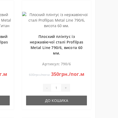
євий
Плоский плінтус із
ilpas
нержавіючої сталі Profilpas
Metal Line 790/6, висота 60
н
мм.
Артикул: 790/6
г.м
350грн./пог.м
630грн./пог.м
-
+
ДО КОШИКА