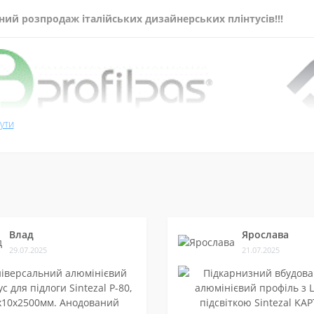
ний розпродаж італійських дизайнерських плінтусів!!!
ути
 ціни на алюмінієві плінтуси від провідних італійських виробників 
ивні покриття для нестандартних дизайнерських рішень в сучас
Влад
Ярослава
29.07.2025
21.07.2025