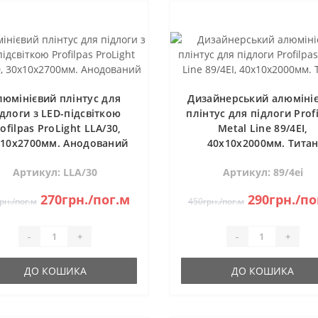
люмінієвий плінтус для
Дизайнерський алюміні
ідлоги з LED-підсвіткою
плінтус для підлоги Prof
ofilpas ProLight LLA/30,
Metal Line 89/4EI,
х10х2700мм. Анодований
40х10х2000мм. Тита
Артикул: LLA/30
Артикул: 89/4ei
270грн./пог.м
290грн./по
рн./пог.м
450грн./пог.м
-
+
-
+
ДО КОШИКА
ДО КОШИКА