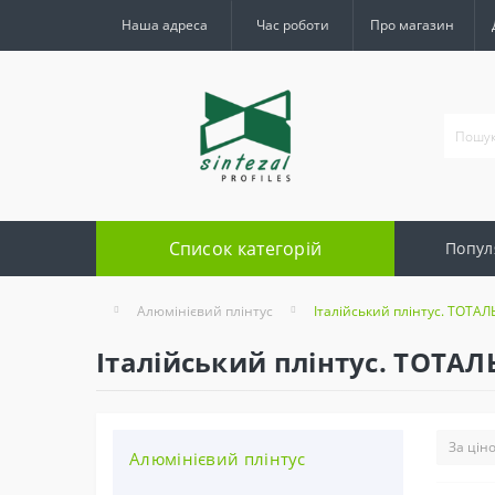
Наша адреса
Час роботи
Про магазин
Список категорій
Попул
Алюмінієвий плінтус
Італійський плінтус. ТОТ
Італійський плінтус. ТОТ
Алюмінієвий плінтус