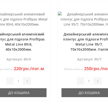
айнерський алюмінієвий
Дизайнерський алюміні
тус для підлоги Profilpas
плінтус для підлоги Prof
Metal Line 89/4,
Metal Line 95/7,
40х10х2000мм.
70х10х2000мм. Італі
Артикул: 89/4
Артикул: 95/7
220грн./пог.м
250грн./по
рн./пог.м
400грн./пог.м
-
+
-
+
ДО КОШИКА
ДО КОШИКА