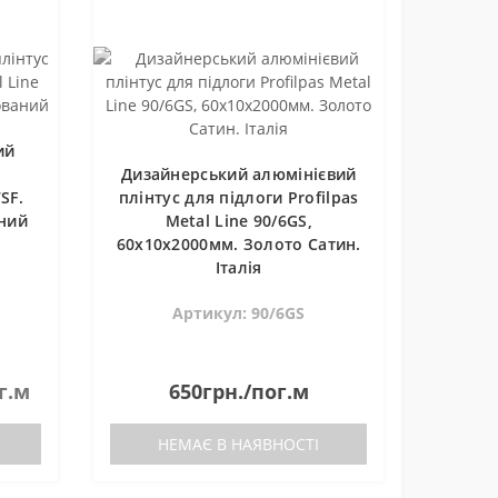
ий
у
Дизайнерський алюмінієвий
SF.
плінтус для підлоги Profilpas
ний
Metal Line 90/6GS,
60х10х2000мм. Золото Сатин.
Італія
Артикул: 90/6GS
г.м
650грн./пог.м
НЕМАЄ В НАЯВНОСТІ