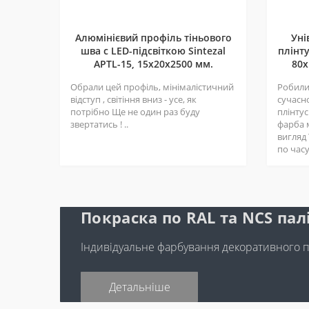
Алюмінієвий профіль тіньового
Уні
шва c LED-підсвіткою Sintezal
плінту
APTL-15, 15х20х2500 мм.
80х
Обрали цей профіль, мінімалістичний
Робили 
відступ , світіння вниз - усе, як
сучасн
потрібно Ще не один раз буду
плінтус
звертатись ! ..
фарба 
вигляд
по часу 
Покраска по RAL та NCS пал
Індивідуальне фарбування декоративного 
Детальніше