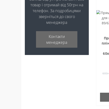
товар і отримай від 50грн на
телефон. За подробицями
зверніться до свого
менеджера
Контакти
Пр
менеджера
плін
60
600г