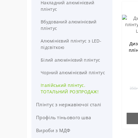
Накладний алюмінієвий
плінтус
Вбудований алюмінієвий
плінтус
Алюмінієвий плінтус з LED-
Диз
підсвіткою
плін
Білий алюмінієвий плінтус
Чорний алюмінієвий плінтус
Італійський плінтус.
350г
ТОТАЛЬНИЙ РОЗПРОДАЖ!
Плінтус з нержавіючої сталі
Профіль тіньового шва
Вироби з МДФ