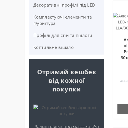
Декоративні профілі під LED
Комплектуючі елементи та
Фурнітура
Профілі для стін та підлоги
Фурнітура
А
п
Лінзи
Коптильне вішало
Pr
30
Кріплення
Отримай кешбек
від кожної
400г
покупки
Залиш відгук про магазин або