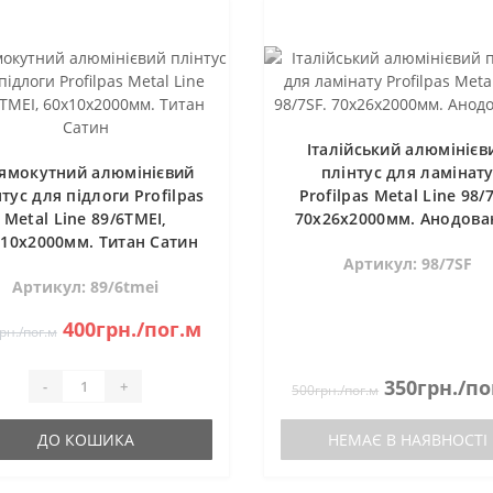
Італійський алюмінієв
ямокутний алюмінієвий
плінтус для ламінат
тус для підлоги Profilpas
Profilpas Metal Line 98/7
Metal Line 89/6TMEI,
70х26х2000мм. Анодова
х10х2000мм. Титан Сатин
Артикул: 98/7SF
Артикул: 89/6tmei
400грн./пог.м
рн./пог.м
350грн./по
-
+
500грн./пог.м
ДО КОШИКА
НЕМАЄ В НАЯВНОСТІ