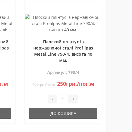
євий
Плоский плінтус із
ilpas
нержавіючої сталі Profilpas
Metal Line 790/4, висота 40
я
мм.
Артикул: 790/4
г.м
250грн./пог.м
450грн./пог.м
-
+
ДО КОШИКА