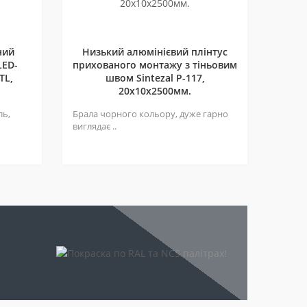
ний
Низький алюмінієвий плінтус
LED-
прихованого монтажу з тіньовим
TL,
швом Sintezal P-117,
20х10х2500мм.
ль,
Брала чорного кольору, дуже гарно
виглядає ..