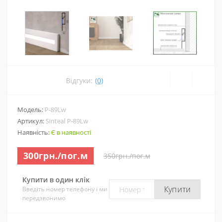
Відгуки:
(0)
Модель:
P-89Lw
Артикул:
Sinteal P-89Lw
Наявність:
Є в наявності
300грн./пог.м
350грн./пог.м
Купити в один клік
Купити
Введіть номер телефону і ми
передзвонимо