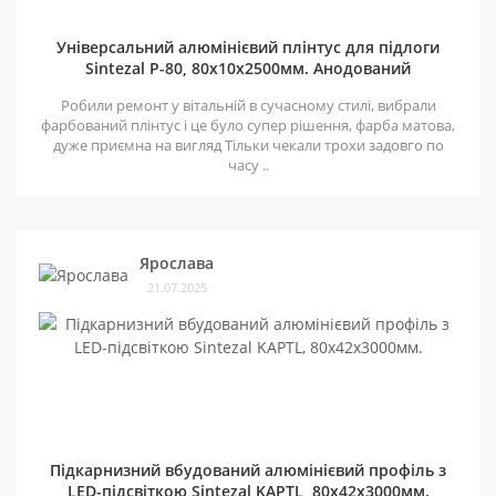
Універсальний алюмінієвий плінтус для підлоги
Sintezal P-80, 80х10х2500мм. Анодований
Робили ремонт у вітальній в сучасному стилі, вибрали
фарбований плінтус і це було супер рішення, фарба матова,
дуже приємна на вигляд Тільки чекали трохи задовго по
часу ..
Ярослава
21.07.2025
Підкарнизний вбудований алюмінієвий профіль з
LED-підсвіткою Sintezal KAPTL, 80х42x3000мм.