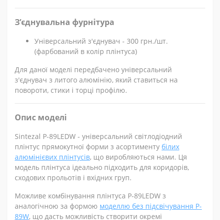
З’єднувальна фурнітура
Універсальний з'єднувач - 300 грн./шт.
(фарбований в колір плінтуса)
Для даної моделі передбачено універсальний
з'єднувач з литого алюмінію, який ставиться на
повороти, стики і торці профілю.
Опис моделі
Sintezal P-89LEDW - універсальний світлодіодний
плінтус прямокутної форми з асортименту
білих
алюмінієвих плінтусів
, що виробляються нами. Ця
модель плінтуса ідеально підходить для коридорів,
сходових прольотів і вхідних груп.
Можливе комбінування плінтуса P-89LEDW з
аналогічною за формою
моделлю без підсвічування P-
89W
, що дасть можливість створити окремі