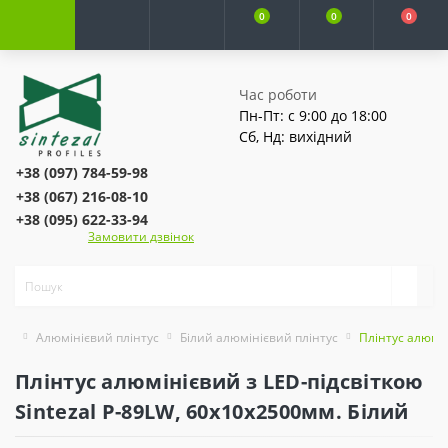
0
0
0
Час роботи
Пн-Пт: с 9:00 до 18:00
Сб, Нд: вихідний
+38 (097) 784-59-98
+38 (067) 216-08-10
+38 (095) 622-33-94
Замовити дзвінок
Алюмінієвий плінтус
Білий алюмінієвий плінтус
Плінтус алюмін
Плінтус алюмінієвий з LED-підсвіткою
Sintezal P-89LW, 60х10х2500мм. Білий