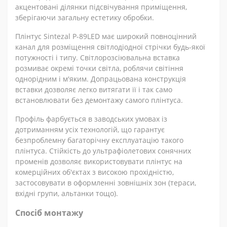
акцентовані ділянки підсвічування приміщення,
зберігаючи загальну естетику обробки.
Плінтус Sintezal P-89LED має широкий повноцінний
канал для розміщення світлодіодної стрічки будь-якої
потужності і типу. Світлорозсіювальна вставка
розмиває окремі точки світла, роблячи світіння
однорідним і м'яким. Допрацьована конструкція
вставки дозволяє легко витягати її і так само
встановлювати без демонтажу самого плінтуса.
Профіль фарбується в заводських умовах із
дотриманням усіх технологій, що гарантує
безпроблемну багаторічну експлуатацію такого
плінтуса. Стійкість до ультрафіолетових сонячних
променів дозволяє використовувати плінтус на
комерційних об'єктах з високою прохідністю,
застосовувати в оформленні зовнішніх зон (тераси,
вхідні групи, альтанки тощо).
Спосіб монтажу