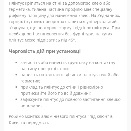
Плінтус кріпиться на стіні за допомогою клею або
герметика, тильна частина профілю має спеціальу
рифлену площину для нанесення клею. На з’єднаннях,
торцях і кутових поворотах ставиться універсальний
з'єднувач, що повторює форму і відтінок плінтуса. При
необхідності встановлення без фурнітури, на кутах
плінтус може підрізатись під 45°.
Черговість дій при установці
зачистіть або нанесіть грунтовку на контактну
частину поверхні стіни;
нанесіть на контактні ділянки плінтуса клей або
герметик;
прикладіть плінтус до стіни і рівномірно
притискайте його по всій довжині;
зафіксуйте плінтус до повного застигання клейкої
речовини.
Робимо монтаж алюмінієвого плінтуса "під ключ" в
Києві та передмісті.