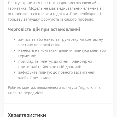
Плінтус кріпиться на стіні за допомогою клею або
герметика. Модель не має з'єднувальних елементів і
встановлюється шляхом підрізки. При необхідності
торцеву заглушку формують із самого профілю.
Черговість дій при встановленні
зачистіть або нанесіть грунтовку на контактну
частину поверхні стіни;
нанесіть на контактні ділянки плінтуса клей або
герметик;
прикладіть плінтус до стіни і рівномірно
притискайте його по всій довжині;
зафіксуйте плінтус до повного застигання
клейкої речовини.
Робимо монтаж алюмінієвого плінтуса "під ключ" в
Києві та передмісті.
Характеристики