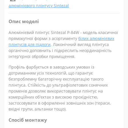
алюмінієвого плінтусу Sintezal
Опис моделі
Алюмінієвий плінтус Sintezal P-84W - модель класичної
прямокутної форми з асортименту
білих алюмінієвих
плінтусів для підлоги
. Лаконічний вигляд плінтуса
органічно доповнить і підкреслить неординарність
інтер'єрної обробки приміщення.
Профіль фарбується в заводських умовах із
дотриманням усіх технологій, що гарантує
безпроблемну багаторічну експлуатацію такого
плінтуса. Стійкість до ультрафіолетових сонячних
променів дозволяє використовувати плінтус на
комерційних об'єктах з високою прохідністю,
застосовувати в оформленні зовнішніх зон (тераси,
вхідні групи, альтанки тощо).
Спосіб монтажу