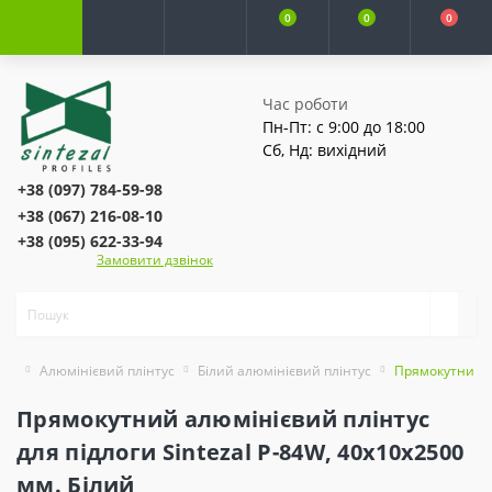
0
0
0
Час роботи
Пн-Пт: с 9:00 до 18:00
Сб, Нд: вихідний
+38 (097) 784-59-98
+38 (067) 216-08-10
+38 (095) 622-33-94
Замовити дзвінок
Алюмінієвий плінтус
Білий алюмінієвий плінтус
Прямокутний ал
Прямокутний алюмінієвий плінтус
для підлоги Sintezal P-84W, 40х10х2500
мм. Білий