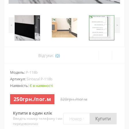
<
>
Відгуки:
(0)
Модель:
P-118b
Артикул:
Sintezal P-118b
Наявність:
Є в наявності
250грн./пог.м
320грн./пог.м
Купити в один клік
Купити
Введіть номер телефону і ми
передзвонимо