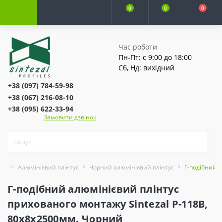
0
0
0
Час роботи
Пн-Пт: с 9:00 до 18:00
Сб, Нд: вихідний
+38 (097) 784-59-98
+38 (067) 216-08-10
+38 (095) 622-33-94
Замовити дзвінок
Алюмінієвий плінтус
Чорний алюмінієвий плінтус
Г-подібний а
Г-подібний алюмінієвий плінтус
прихованого монтажу Sintezal Р-118B,
80х8х2500мм. Чорний