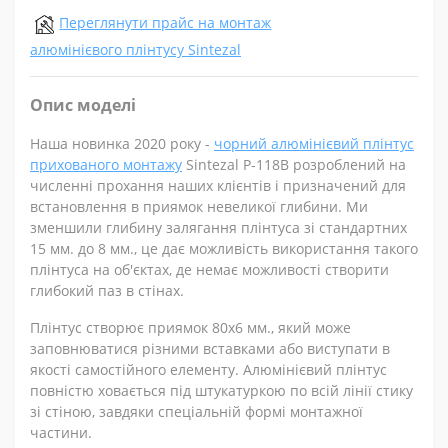
Переглянути прайс на монтаж
алюмінієвого плінтусу Sintezal
Опис моделі
Наша новинка 2020 року -
чорний алюмінієвий плінтус
прихованого монтажу
Sintezal P-118B розроблений на
численні прохання наших клієнтів і призначений для
встановлення в приямок невеликої глибини. Ми
зменшили глибину залягання плінтуса зі стандартних
15 мм. до 8 мм., це дає можливість використання такого
плінтуса на об'єктах, де немає можливості створити
глибокий паз в стінах.
Плінтус створює приямок 80х6 мм., який може
заповнюватися різними вставками або виступати в
якості самостійного елементу. Алюмінієвий плінтус
повністю ховається під штукатуркою по всій лінії стику
зі стіною, завдяки спеціальній формі монтажної
частини.