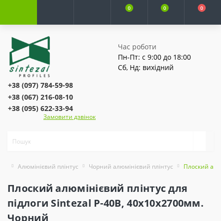
0
0
0
Час роботи
Пн-Пт: с 9:00 до 18:00
Сб, Нд: вихідний
+38 (097) 784-59-98
+38 (067) 216-08-10
+38 (095) 622-33-94
Замовити дзвінок
Алюмінієвий плінтус
Чорний алюмінієвий плінтус
Плоский алюм
Плоский алюмінієвий плінтус для
підлоги Sintezal P-40B, 40х10х2700мм.
Чорний