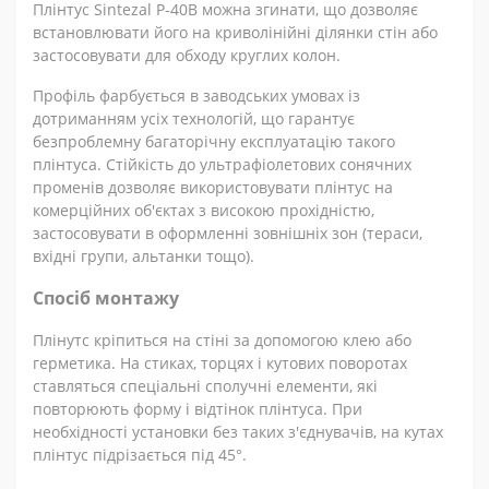
Плінтус Sintezal Р-40B можна згинати, що дозволяє
встановлювати його на криволінійні ділянки стін або
застосовувати для обходу круглих колон.
Профіль фарбується в заводських умовах із
дотриманням усіх технологій, що гарантує
безпроблемну багаторічну експлуатацію такого
плінтуса. Стійкість до ультрафіолетових сонячних
променів дозволяє використовувати плінтус на
комерційних об'єктах з високою прохідністю,
застосовувати в оформленні зовнішніх зон (тераси,
вхідні групи, альтанки тощо).
Спосіб монтажу
Плінутс кріпиться на стіні за допомогою клею або
герметика. На стиках, торцях і кутових поворотах
ставляться спеціальні сполучні елементи, які
повторюють форму і відтінок плінтуса. При
необхідності установки без таких з'єднувачів, на кутах
плінтус підрізається під 45°.