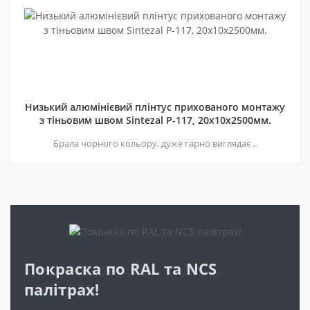
Низький алюмінієвий плінтус прихованого монтажу
з тіньовим швом Sintezal P-117, 20х10х2500мм.
Брала чорного кольору, дуже гарно виглядає ..
Покраска по RAL та NCS
палітрах!