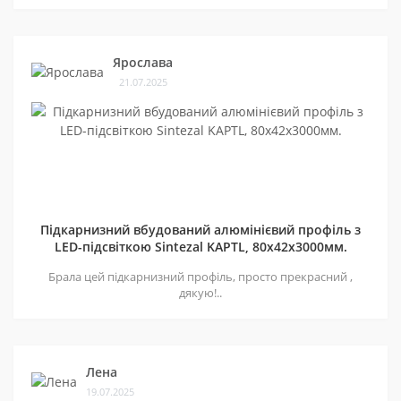
Ярослава
21.07.2025
Підкарнизний вбудований алюмінієвий профіль з
LED-підсвіткою Sintezal KAPTL, 80х42x3000мм.
Брала цей підкарнизний профіль, просто прекрасний ,
дякую!..
Лена
19.07.2025