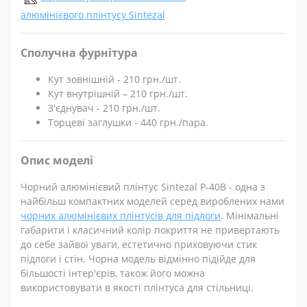
алюмінієвого плінтусу Sintezal
Сполучна фурнітура
Кут зовнішній - 210 грн./шт.
Кут внутрішній – 210 грн./шт.
З'єднувач - 210 грн./шт.
Торцеві заглушки - 440 грн./пара
.
Опис моделі
Чорний алюмінієвий плінтус Sintezal P-40B - одна з
найбільш компактних моделей серед вироблених нами
чорних алюмінієвих плінтусів для підлоги
. Мінімальні
габарити і класичний колір покриття не привертають
до себе зайвої уваги, естетично приховуючи стик
підлоги і стін. Чорна модель відмінно підійде для
більшості інтер'єрів, також його можна
використовувати в якості плінтуса для стільниці.