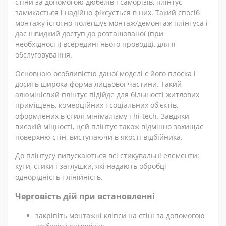
стіни за допомогою дюбелів і саморізів, плінтус
замикається і надійно фіксується в них. Такий спосіб
монтажу істотно полегшує монтаж/демонтаж плінтуса і
дає швидкий доступ до розташованої (при
необхідності) всередині нього проводці, для її
обслуговування.
Основною особливістю даної моделі є його плоска і
досить широка форма лицьової частини. Такий
алюмінієвий плінтус підійде для більшості житлових
приміщень, комерційних і соціальних об'єктів,
оформлених в стилі мінімалізму і hi-tech. Завдяки
високій міцності, цей плінтус також відмінно захищає
поверхню стін, виступаючи в якості відбійника.
До плінтусу випускаються всі стикувальні елементи:
кути, стики і заглушки, які надають обробці
однорідність і лінійність.
Черговість дій при встановленні
закріпіть монтажні кліпси на стіні за допомогою