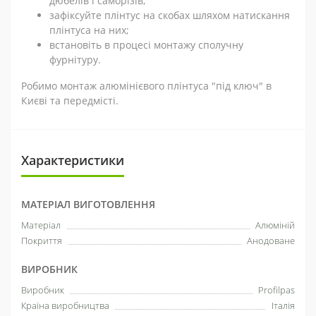
дюбелів і саморізів;
зафіксуйте плінтус на скобах шляхом натискання
плінтуса на них;
встановіть в процесі монтажу сполучну
фурнітуру.
Робимо монтаж алюмінієвого плінтуса "під ключ" в
Києві та передмісті.
Характеристики
МАТЕРІАЛ ВИГОТОВЛЕННЯ
Матеріал
Алюміній
Покриття
Анодоване
ВИРОБНИК
Виробник
Profilpas
Країна виробництва
Італія