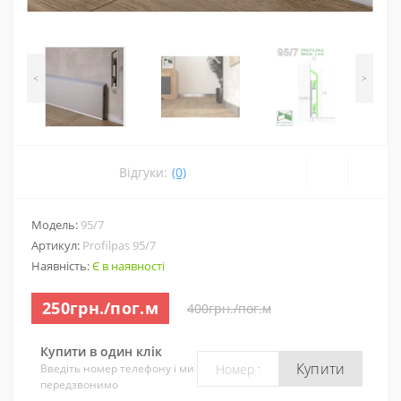
<
>
Відгуки:
(0)
Модель:
95/7
Артикул:
Profilpas 95/7
Наявність:
Є в наявності
250грн./пог.м
400грн./пог.м
Купити в один клік
Купити
Введіть номер телефону і ми
передзвонимо