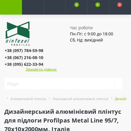
0
0
0
Час роботи
Пн-Пт: с 9:00 до 18:00
Сб, Нд: вихідний
+38 (097) 784-59-98
+38 (067) 216-08-10
+38 (095) 622-33-94
Замовити дзвінок
Алюмінієвий плінтус
Накладний алюмінієвий плінтус
Дизайнерс
Дизайнерський алюмінієвий плінтус
для підлоги Profilpas Metal Line 95/7,
70х10х2000мм. Італія