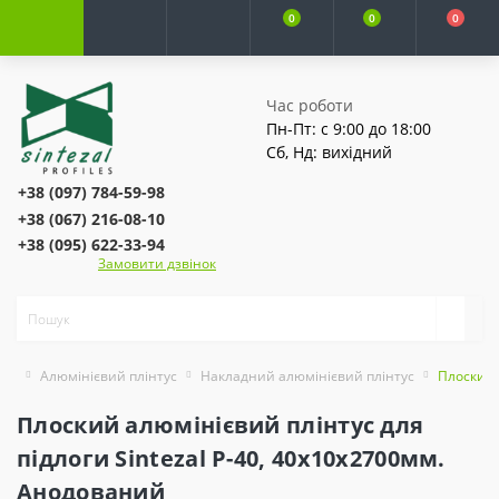
0
0
0
Час роботи
Пн-Пт: с 9:00 до 18:00
Сб, Нд: вихідний
+38 (097) 784-59-98
+38 (067) 216-08-10
+38 (095) 622-33-94
Замовити дзвінок
Алюмінієвий плінтус
Накладний алюмінієвий плінтус
Плоский 
Плоский алюмінієвий плінтус для
підлоги Sintezal P-40, 40х10х2700мм.
Анодований