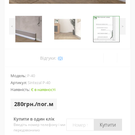
<
>
Відгуки:
(0)
Модель:
P-40
Артикул:
Sintezal P-40
Наявність:
Є в наявності
280грн./пог.м
Купити в один клік
Купити
Введіть номер телефону і ми
передзвонимо