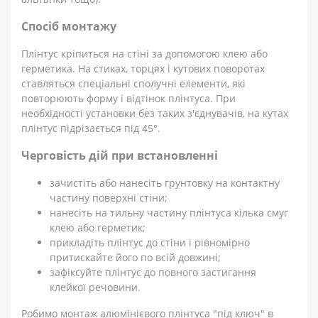
Спосіб монтажу
Плінтус кріпиться на стіні за допомогою клею або
герметика. На стиках, торцях і кутових поворотах
ставляться спеціальні сполучні елементи, які
повторюють форму і відтінок плінтуса. При
необхідності установки без таких з'єднувачів, на кутах
плінтус підрізається під 45°.
Черговість дій при встановленні
зачистіть або нанесіть грунтовку на контактну
частину поверхні стіни;
нанесіть на тильну частину плінтуса кілька смуг
клею або герметик;
прикладіть плінтус до стіни і рівномірно
притискайте його по всій довжині;
зафіксуйте плінтус до повного застигання
клейкої речовини.
Робимо монтаж алюмінієвого плінтуса "під ключ" в