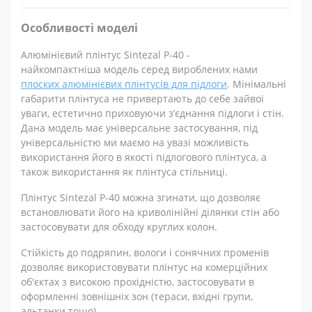
Особливості моделі
Алюмінієвий плінтус Sintezal P-40 -
найкомпактніша модель серед вироблених нами
плоских алюмінієвих плінтусів для підлоги
. Мінімальні
габарити плінтуса не привертають до себе зайвої
уваги, естетично приховуючи з’єднання підлоги і стін.
Дана модель має універсальне застосування, під
універсальністю ми маємо на увазі можливість
використання його в якості підлогового плінтуса, а
також використання як плінтуса стільниці.
Плінтус Sintezal Р-40 можна згинати, що дозволяє
встановлювати його на криволінійні ділянки стін або
застосовувати для обходу круглих колон.
Стійкість до подряпин, вологи і сонячних променів
дозволяє використовувати плінтус на комерційних
об'єктах з високою прохідністю, застосовувати в
оформленні зовнішніх зон (тераси, вхідні групи,
альтанки тощо).