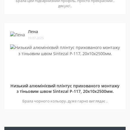
Брала цей підкарнизний профіль, просто прекрасний ,
дякую!..
Лена
19.07.2025
Низький алюмінієвий плінтус прихованого монтажу
з тіньовим швом Sintezal P-117, 20х10х2500мм.
Брала чорного кольору, дуже гарно виглядає ..