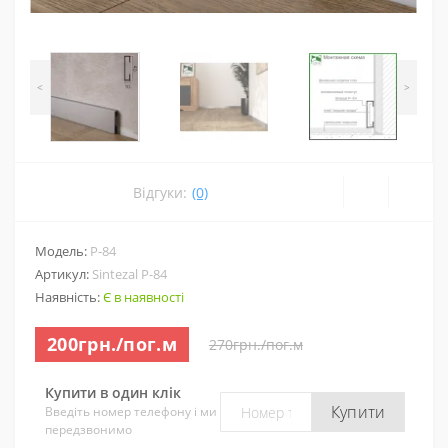
<
>
Відгуки:
(0)
Модель:
P-84
Артикул:
Sintezal P-84
Наявність:
Є в наявності
200грн./пог.м
270грн./пог.м
Купити в один клік
Купити
Введіть номер телефону і ми
передзвонимо