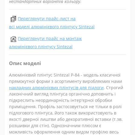
нестандартних варіантів кольору.
Переглянути прайс-лист на
всі моделі алюмінієвого плінтусу Sintezal
Переглянути прайс на монтаж
алюмінієвого плінтусу Sintezal
Опис моделі
Алюмінієвий плінтус Sintezal P-84 - модель класичної
прямокутної форми з асортименту виробляємих нами
накладних алюмінієвих плінтусів для підлоги
. Строгий
лаконічний вигляд плінтуса органічно доповнить і
підкреслить неординарність інтер'єрної обробки
приміщення. Профіль застосовується не тільки в ролі
підлогового плінтуса, його також використовують в
якості дверної лиштви або декоративної вставки (т.зв.
розшивки для стін). Однозначним плюсом є
можливість оформлення одним видом профілю весь