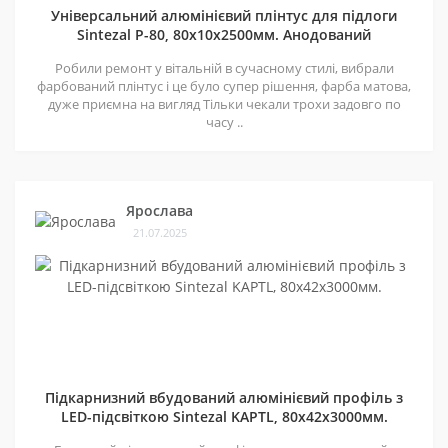
Універсальний алюмінієвий плінтус для підлоги
Sintezal P-80, 80х10х2500мм. Анодований
Робили ремонт у вітальній в сучасному стилі, вибрали
фарбований плінтус і це було супер рішення, фарба матова,
дуже приємна на вигляд Тільки чекали трохи задовго по
часу ..
Ярослава
21.07.2025
Підкарнизний вбудований алюмінієвий профіль з
LED-підсвіткою Sintezal KAPTL, 80х42x3000мм.