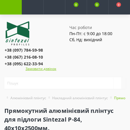
0
0
0
Час роботи
Пн-Пт: с 9:00 до 18:00
Сб, Нд: вихідний
+38 (097) 784-59-98
+38 (067) 216-08-10
+38 (095) 622-33-94
Замовити дзвінок
Алюмінієвий плінтус
Накладний алюмінієвий плінтус
Прямокут
Прямокутний алюмінієвий плінтус
для підлоги Sintezal P-84,
40х10х2500мм.