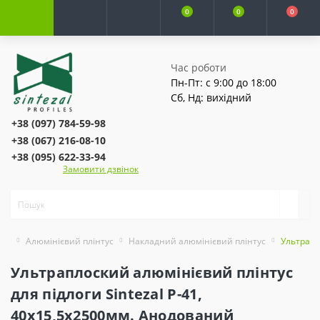
0
0
0
Час роботи
Пн-Пт: с 9:00 до 18:00
Сб, Нд: вихідний
+38 (097) 784-59-98
+38 (067) 216-08-10
+38 (095) 622-33-94
Замовити дзвінок
Алюмінієвий плінтус
Накладний алюмінієвий плінтус
Ультрапл
Ультраплоский алюмінієвий плінтус
для підлоги Sintezal P-41,
40х15,5х2500мм. Анодований