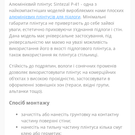
Алюмінієвий плінтус Sintezal P-41 - одна з
найкомпактніших моделей виробляємих нами плоских
алюмінієвих плінтусів для підлоги
. Мінімальні
габарити плінтуса не привертають до себе зайвої
уваги, естетично приховуючи з’єднання підлоги і стін.
Дана модель має універсальне застосування, під
універсальністю ми маємо на увазі можливість
використання його в якості підлогового плінтуса, а
також використання як плінтуса стільниці.
Стійкість до подряпин, вологи і сонячних променів
дозволяє використовувати плінтус на комерційних
об'єктах з високою прохідністю, застосовувати в
оформленні зовнішніх зон (тераси, вхідні групи,
альтанки тощо).
Спосіб монтажу
зачистіть або нанесіть грунтовку на контактну
частину поверхні стіни;
нанесіть на тильну частину плінтуса кілька смуг
клею або герметик;