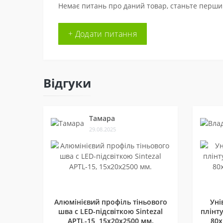
Немає питань про даний товар, станьте першим
+ Додати питання
Відгуки
Тамара
29.08.2025
Алюмінієвий профіль тіньового
Уні
шва c LED-підсвіткою Sintezal
плінту
APTL-15, 15х20х2500 мм.
80х