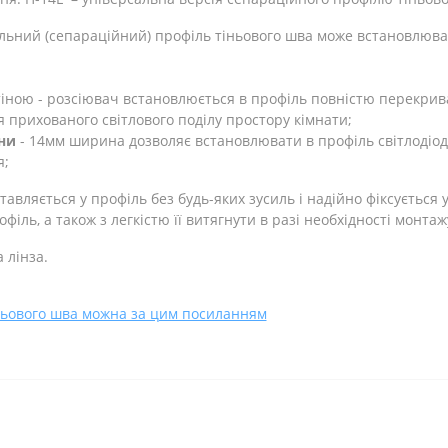
альний (сепараційний) профіль тіньового шва може встановлюватис
стіною - розсіювач встановлюється в профіль повністю перекрив
 прихованого світлового поділу простору кімнати;
ни
- 14мм ширина дозволяє встановлювати в профіль світлодіод
я;
тавляється у профіль без будь-яких зусиль і надійно фіксується 
іль, а також з легкістю її витягнути в разі необхідності монтаж
 лінза.
іньового шва можна за цим посиланням