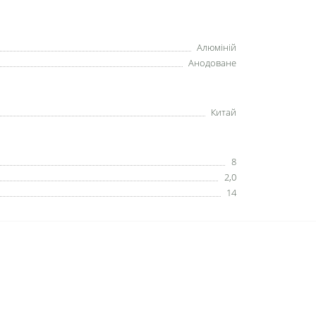
Алюміній
Анодоване
Китай
8
2,0
14