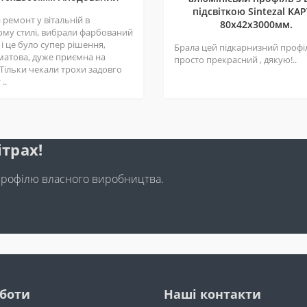
підсвіткою Sintezal KAP
ремонт у вітальній в
80х42x3000мм.
ому стилі, вибрали фарбований
 і це було супер рішення,
Брала цей підкарнизний профі
матова, дуже приємна на
просто прекрасний , дякую!..
 Тільки чекали трохи задовго
..
ітрах!
профілю власного виробництва.
оботи
Наші контакти