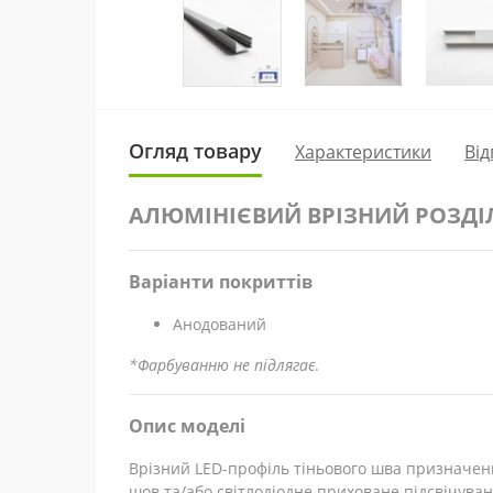
Огляд товару
Характеристики
Від
АЛЮМІНІЄВИЙ ВРІЗНИЙ РОЗДІЛ
Варіанти покриттів
Анодований
*Фарбуванню не підлягає
.
Опис моделі
Врізний LED-профіль тіньового шва призначений
шов та/або світлодіодне приховане підсвічува