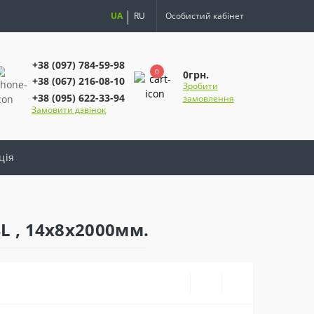
UA
RU
Особистий кабінет
+38 (097) 784-59-98
0
0грн.
+38 (067) 216-08-10
Зробити
+38 (095) 622-33-94
замовлення
Замовити дзвінок
ція
L , 14х8x2000мм.