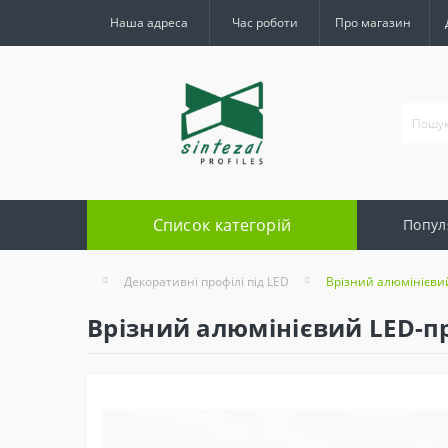
Наша адреса
Час роботи
Про магазин
Список категорій
Попул
Декоративні профілі під LED
Врізний алюмінієвий
Врізний алюмінієвий LED-пр