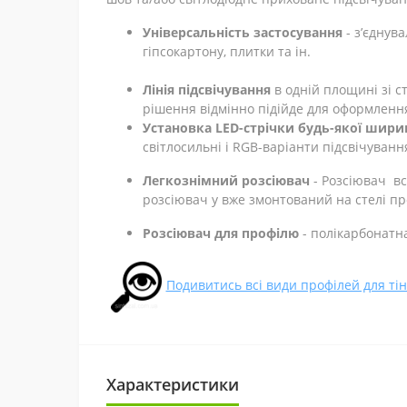
Універсальність застосування
- з’єднув
гіпсокартону, плитки та ін.
Лінія підсвічування
в одній площині зі 
рішення відмінно підійде для оформлення
Установка LED-стрічки будь-якої шири
світлосильні і RGB-варіанти підсвічуванн
Легкознімний розсіювач
- Розсіювач вс
розсіювач у вже змонтований на стелі проф
Розсіювач для профілю
- полікарбонатна
Подивитись всі види профілей для т
Характеристики