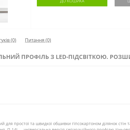
ДО КОШИКА
Ш
гуків (0)
Питання
(0)
ЬНИЙ ПРОФІЛЬ З LED-ПІДСВІТКОЮ. РОЗШИ
 для простої та швидкої обшивки гіпсокартоном ділянок стін та
ння. П-14L – універсальна версія сепараційного профілю тіньов