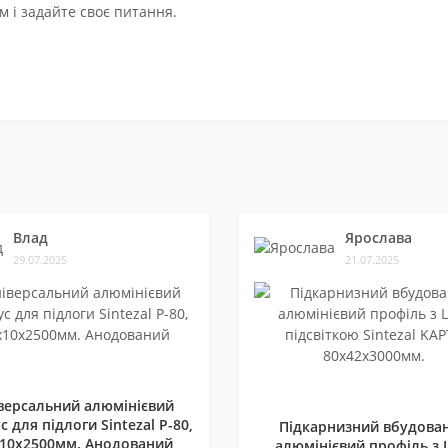
 і задайте своє питання.
Влад
Ярослава
29.07.2025
21.07.2025
версальний алюмінієвий
с для підлоги Sintezal P-80,
Підкарнизний вбудова
10х2500мм. Анодований
алюмінієвий профіль з 