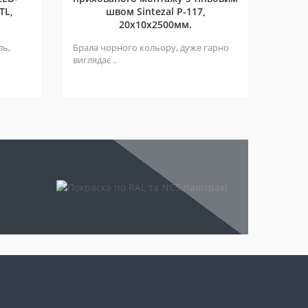
TL,
швом Sintezal P-117,
20х10х2500мм.
ль,
Брала чорного кольору, дуже гарно
виглядає ..