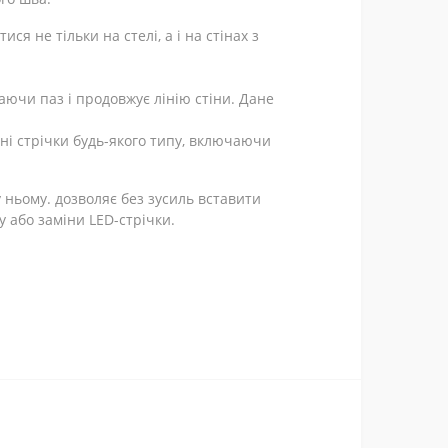
я не тільки на стелі, а і на стінах з
аючи паз і продовжує лінію стіни. Дане
ні стрічки будь-якого типу, включаючи
у ньому. дозволяє без зусиль вставити
у або заміни LED-стрічки.