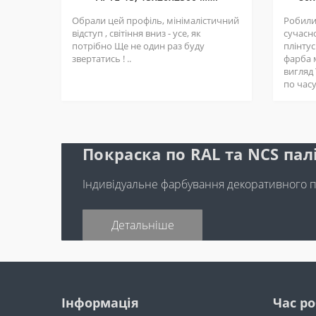
Обрали цей профіль, мінімалістичний
Робили 
відступ , світіння вниз - усе, як
сучасн
потрібно Ще не один раз буду
плінтус
звертатись ! ..
фарба 
вигляд
по часу 
Покраска по RAL та NCS пал
Індивідуальне фарбування декоративного 
Детальніше
Інформація
Час р