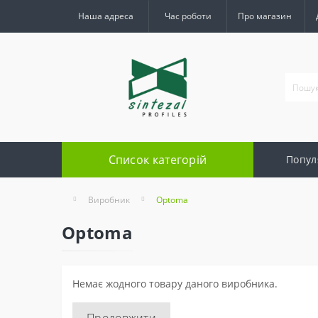
Наша адреса
Час роботи
Про магазин
Список категорій
Попул
Виробник
Optoma
Optoma
Немає жодного товару даного виробника.