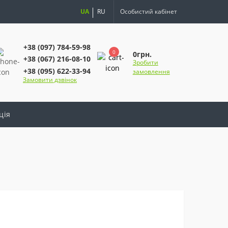
UA
RU
Особистий кабінет
+38 (097) 784-59-98
0
0грн.
+38 (067) 216-08-10
Зробити
+38 (095) 622-33-94
замовлення
Замовити дзвінок
ція