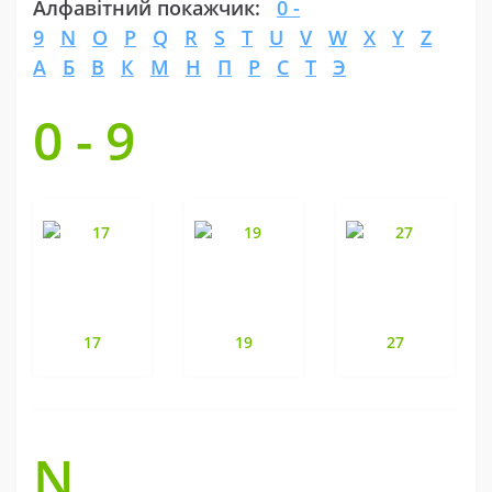
Алфавітний покажчик:
0 -
9
N
O
P
Q
R
S
T
U
V
W
X
Y
Z
А
Б
В
К
М
Н
П
Р
С
Т
Э
0 - 9
17
19
27
N