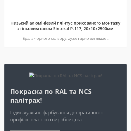
Низький алюмінієвий плінтус прихованого монтажу
з тіньовим швом Sintezal P-117, 20х10х2500мм.
Брала чорного кольору, дуже гарно виглядає ..
Покраска по RAL та NCS
палітрах!
Індивідуальне фарбування декоративного
профілю власного виробництва.