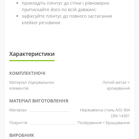
прикладіть плінтус до стіни і рівномірно
притискайте його по всій довжині;
зафіксуйте плінтус до повного застигання
клейкої речовини.
Характеристики
КОМПЛЕКТУЮЧІ
Матеріал з’єднувальних
Литий метал +
елементів
хромування
МАТЕРІАЛ ВИГОТОВЛЕННЯ
Матеріал
Нержавіюча сталь AISI-304
DIN-14301
Покриття
Полірування + Брашування
ВИРОБНИК