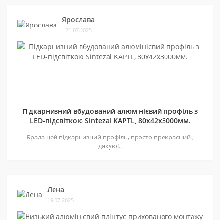
Ярослава
21.07.2025
Підкарнизний вбудований алюмінієвий профіль з
LED-підсвіткою Sintezal KAPTL, 80х42x3000мм.
Брала цей підкарнизний профіль, просто прекрасний ,
дякую!..
Лена
19.07.2025