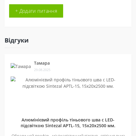
+ Додати питання
Відгуки
Тамара
29.08.2025
Алюмінієвий профіль тіньового шва c LED-
підсвіткою Sintezal APTL-15, 15х20х2500 мм.
Обрали цей профіль, мінімалістичний відступ , світіння вниз