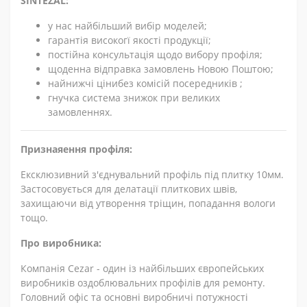
SINTEZAL:
у нас найбільший вибір моделей;
гарантія високогї якості продукції;
постійна консультація щодо вибору профіля;
щоденна відправка замовлень Новою Поштою;
найнижчі цінибез комісій посередників ;
гнучка система знижок при великих
замовленнях.
Признаяення профіля:
Ексклюзивний з'єднувальний профіль під плитку 10мм.
Застосовується для делатації плиткових швів,
захищаючи від утворення тріщин, попадання вологи
тощо.
Про виробника:
Компанія Cezar - один із найбільших європейських
виробників оздоблювальних профілів для ремонту.
Головний офіс та основні виробничі потужності