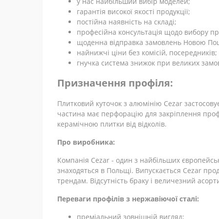
у нас найбільший вибір моделей;
гарантія високої якості продукції;
постійна наявність на складі;
професійна консультація щодо вибору п
щоденна відправка замовлень Новою По
найнижчі ціни без комісій, посередників;
гнучка система знижок при великих замо
Призначення профіля:
Плитковий куточок з алюмінію Cezar застосовує
частина має перфорацію для закріплення проф
керамічною плитки від відколів.
Про виробника:
Компанія Cezar - один з найбільших європейсь
знаходяться в Польщі. Випускається Cezar проду
трендам. Відсутність браку і величезний асорт
Переваги профілів з нержавіючої сталі:
преміальний зовнішній вигляд;