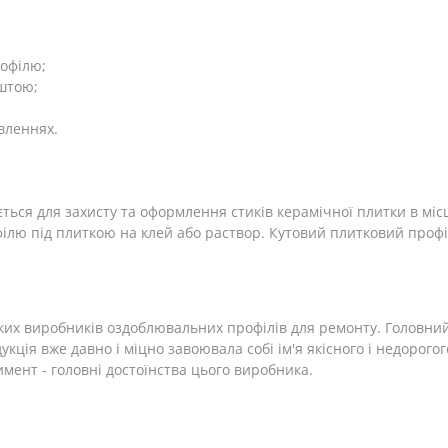
рофілю;
штою;
вленнях.
ться для захисту та оформлення стиків керамічної плитки в міс
ілю під плиткою на клей або раствор. Кутовий плитковий профі
ких виробників оздоблювальних профілів для ремонту. Головний 
кція вже давно і міцно завоювала собі ім'я якісного і недорогог
имент - головні достоїнства цього виробника.