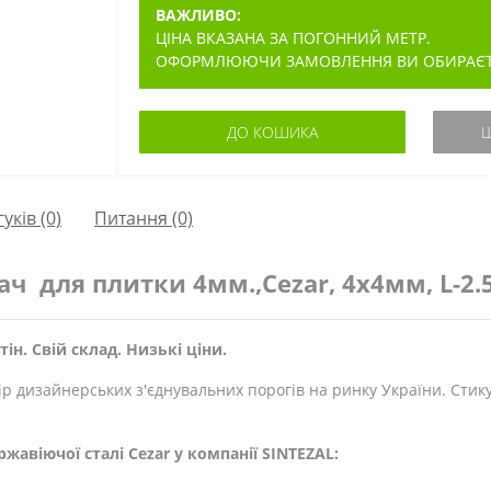
ВАЖЛИВО:
ЦІНА ВКАЗАНА ЗА ПОГОННИЙ МЕТР.
ОФОРМЛЮЮЧИ ЗАМОВЛЕННЯ ВИ ОБИРАЄТЕ 
ДО КОШИКА
Ш
гуків (0)
Питання
(0)
ч для плитки 4мм.,Cezar, 4х4мм, L-2
тін. Свій склад. Низькі ціни.
дизайнерських з'єднувальних порогів на ринку України. Стикув
авіючої сталі Cezar у компанії SINTEZAL: