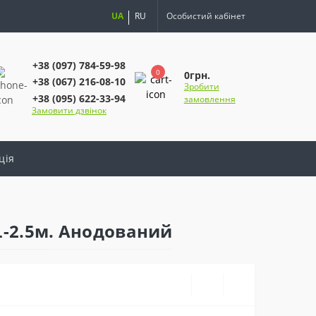
UA
RU
Особистий кабінет
+38 (097) 784-59-98
0
0грн.
+38 (067) 216-08-10
Зробити
+38 (095) 622-33-94
замовлення
Замовити дзвінок
ція
L-2.5м. Анодований