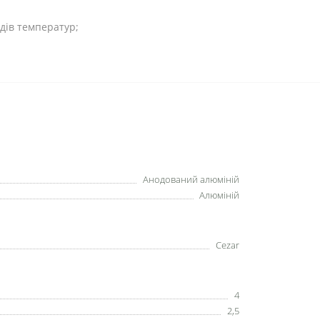
адів температур;
Анодований алюміній
Алюміній
Cezar
4
2,5