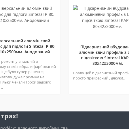
версальний алюмінієвий
с для підлоги Sintezal P-80,
Підкарнизний вбудова
10х2500мм. Анодований
алюмінієвий профіль з 
підсвіткою Sintezal KAP
ремонт у вітальній в
80х42x3000мм.
ому стилі, вибрали фарбований
 і це було супер рішення,
Брала цей підкарнизний профі
матова, дуже приємна на
просто прекрасний , дякую!..
 Тільки чекали трохи задовго
..
ітрах!
профілю власного виробництва.