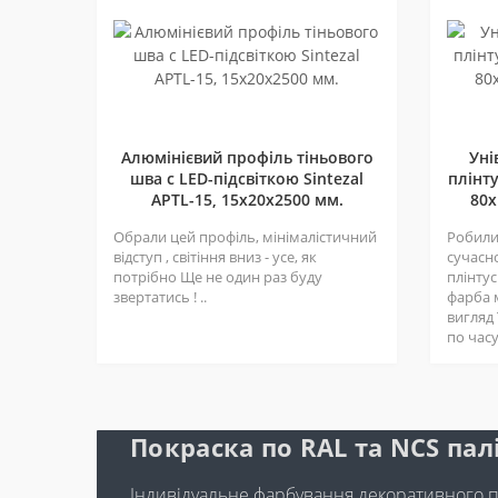
Алюмінієвий профіль тіньового
Уні
шва c LED-підсвіткою Sintezal
плінту
APTL-15, 15х20х2500 мм.
80х
Обрали цей профіль, мінімалістичний
Робили 
відступ , світіння вниз - усе, як
сучасн
потрібно Ще не один раз буду
плінтус
звертатись ! ..
фарба 
вигляд
по часу 
Покраска по RAL та NCS пал
Індивідуальне фарбування декоративного 