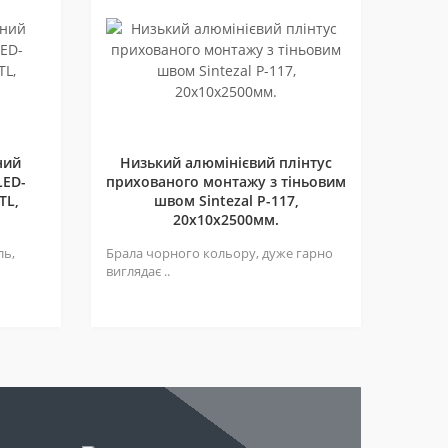
ний
Низький алюмінієвий плінтус
LED-
прихованого монтажу з тіньовим
TL,
швом Sintezal P-117,
20х10х2500мм.
ль,
Брала чорного кольору, дуже гарно
виглядає ..