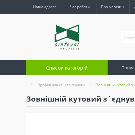
Наша адреса
Час роботи
Про магазин
Список категорій
Попул
Профілі для стін та підлоги
Зовнішній кутовий з`
Зовнішній кутовий з`єднува