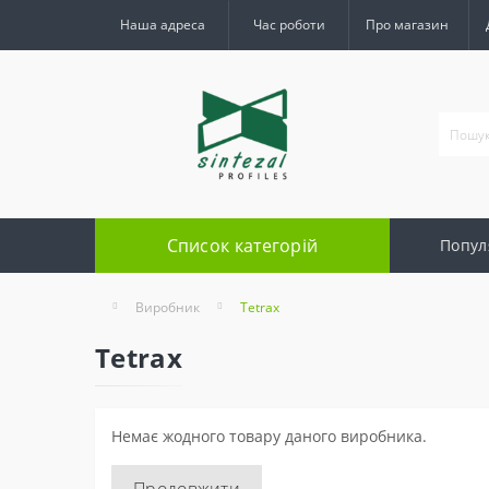
Наша адреса
Час роботи
Про магазин
Список категорій
Попул
Виробник
Tetrax
Tetrax
Немає жодного товару даного виробника.