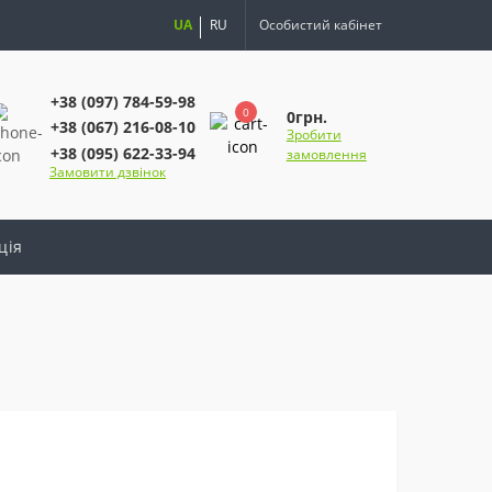
UA
RU
Особистий кабінет
+38 (097) 784-59-98
0
0грн.
+38 (067) 216-08-10
Зробити
+38 (095) 622-33-94
замовлення
Замовити дзвінок
ція