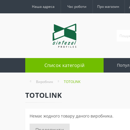
Наша адреса
Час роботи
Про магазин
Список категорій
Попул
Виробник
TOTOLINK
TOTOLINK
Немає жодного товару даного виробника.