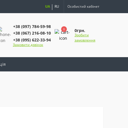
UA
RU
Особистий кабінет
+38 (097) 784-59-98
0
0грн.
+38 (067) 216-08-10
Зробити
+38 (095) 622-33-94
замовлення
Замовити дзвінок
ція