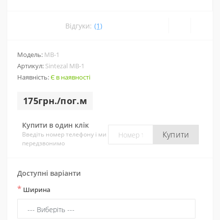
Відгуки:
(1)
Модель:
МВ-1
Артикул:
Sintezal МВ-1
Наявність:
Є в наявності
175грн./пог.м
Купити в один клік
Купити
Введіть номер телефону і ми
передзвонимо
Доступні варіанти
*
Ширина