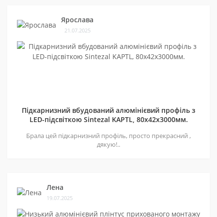
Ярослава
21.07.2025
Підкарнизний вбудований алюмінієвий профіль з
LED-підсвіткою Sintezal KAPTL, 80х42x3000мм.
Брала цей підкарнизний профіль, просто прекрасний ,
дякую!..
Лена
19.07.2025