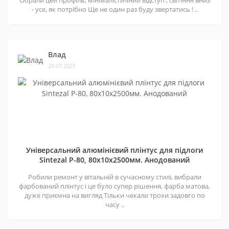
Обрали цей профіль, мінімалістичний відступ , світіння вниз
- усе, як потрібно Ще не один раз буду звертатись ! ..
Влад
29.07.2025
Універсальний алюмінієвий плінтус для підлоги
Sintezal P-80, 80х10х2500мм. Анодований
Робили ремонт у вітальній в сучасному стилі, вибрали
фарбований плінтус і це було супер рішення, фарба матова,
дуже приємна на вигляд Тільки чекали трохи задовго по
часу ..