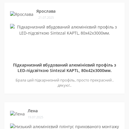
Ярослава
21.07.2025
Підкарнизний вбудований алюмінієвий профіль з
LED-підсвіткою Sintezal KAPTL, 80х42x3000мм.
Брала цей підкарнизний профіль, просто прекрасний ,
дякую!..
Лена
19.07.2025