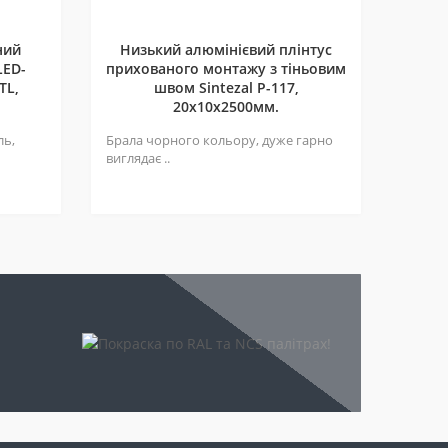
ний
Низький алюмінієвий плінтус
LED-
прихованого монтажу з тіньовим
TL,
швом Sintezal P-117,
20х10х2500мм.
ль,
Брала чорного кольору, дуже гарно
виглядає ..