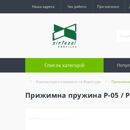
Наша адреса
Час роботи
Про магазин
Список категорій
Попул
Комплектуючі елементи та Фурнітура
Прижимна 
Прижимна пружина Р-05 / Р