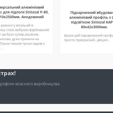
версальний алюмінієвий
с для підлоги Sintezal P-80,
Підкарнизний вбудова
10х2500мм. Анодований
алюмінієвий профіль з 
підсвіткою Sintezal KAP
ремонт у вітальній в
80х42x3000мм.
ому стилі, вибрали фарбований
 і це було супер рішення,
Брала цей підкарнизний профі
матова, дуже приємна на
просто прекрасний , дякую!..
 Тільки чекали трохи задовго
..
ітрах!
профілю власного виробництва.