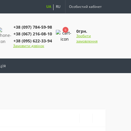
UA
RU
Особистий кабінет
+38 (097) 784-59-98
0
0грн.
+38 (067) 216-08-10
Зробити
+38 (095) 622-33-94
замовлення
Замовити дзвінок
ція