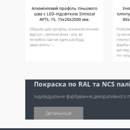
Алюмінієвий профіль тіньового
Уні
шва c LED-підсвіткою Sintezal
плінту
APTL-15, 15х20х2500 мм.
80х
Обрали цей профіль, мінімалістичний
Робили 
відступ , світіння вниз - усе, як
сучасн
потрібно Ще не один раз буду
плінтус
звертатись ! ..
фарба 
вигляд
по часу 
Покраска по RAL та NCS пал
Індивідуальне фарбування декоративного 
Детальніше